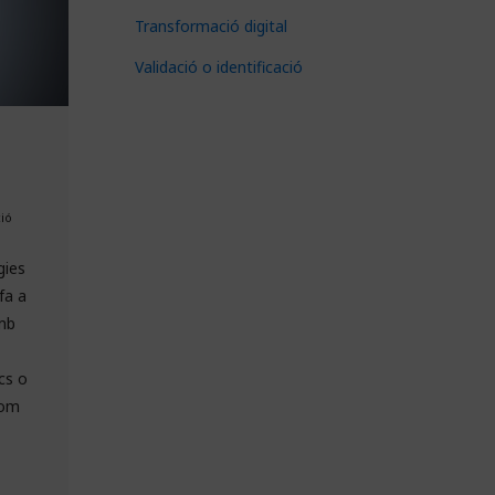
Transformació digital
Validació o identificació
ció
gies
fa a
amb
cs o
com