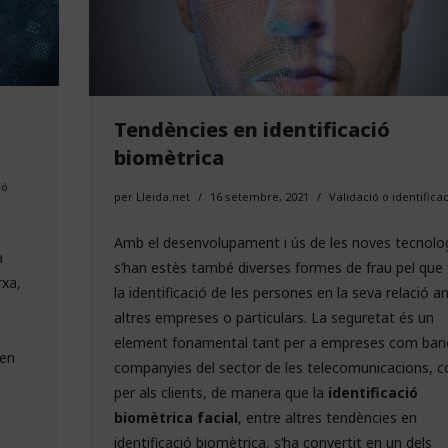
Tendències en identificació
biomètrica
ió
per
Lleida.net
16 setembre, 2021
Validació o identifica
Amb el desenvolupament i ús de les noves tecnolo
a
s’han estès també diverses formes de frau pel que 
rxa,
la identificació de les persones en la seva relació 
altres empreses o particulars. La seguretat és un
element fonamental tant per a empreses com ban
 en
companyies del sector de les telecomunicacions, 
per als clients, de manera que la
identificació
biomètrica facial
, entre altres tendències en
identificació biomètrica, s’ha convertit en un dels