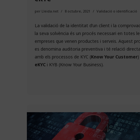
per
Lleida.net
8 octubre, 2021
Validació o identificació
La validació de la identitat d’un client i la comprova
la seva solvència és un procés necessari en totes le
empreses que venen productes i serveis. Aquest pr
es denomina auditoria preventiva i té relació direct
amb els processos de KYC (
Know Your Customer
)
eKYC
i KYB (Know Your Business).