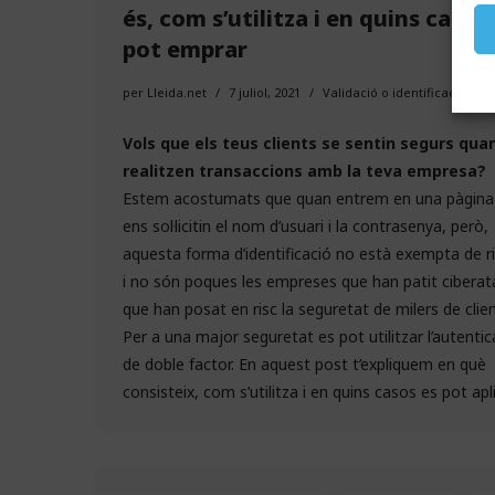
és, com s’utilitza i en quins casos
pot emprar
per
Lleida.net
7 juliol, 2021
Validació o identificació
Vols que els teus clients se sentin segurs qua
realitzen transaccions amb la teva empresa?
Estem acostumats que quan entrem en una pàgin
ens sol·licitin el nom d’usuari i la contrasenya, però,
aquesta forma d’identificació no està exempta de r
i no són poques les empreses que han patit ciberat
que han posat en risc la seguretat de milers de clien
Per a una major seguretat es pot utilitzar l’
autentic
de doble factor
. En aquest post t’expliquem en què
consisteix, com s’utilitza i en quins casos es pot apli