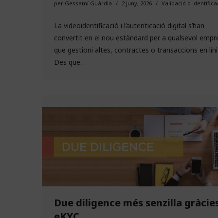
per
Gessamí Guàrdia
2 juny, 2026
Validació o identifica
La videoidentificació i l’autenticació digital s’han
convertit en el nou estàndard per a qualsevol empr
que gestioni altes, contractes o transaccions en líni
Des que…
Due diligence més senzilla gràcie
eKYC