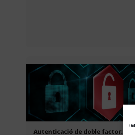
Uti
Autenticació de doble factor: qu