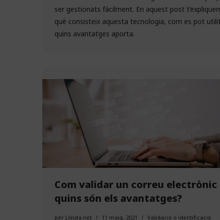
ser gestionats fàcilment. En aquest post t’explique
què consisteix aquesta tecnologia, com es pot utilit
quins avantatges aporta.
Com validar un correu electrònic 
quins són els avantatges?
per
Lleida.net
11 maig, 2021
Validació o identificació