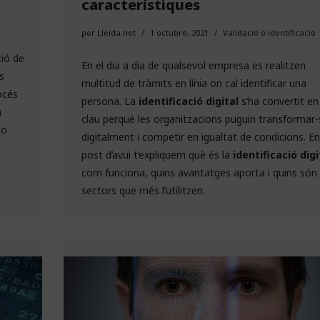
característiques
per
Lleida.net
1 octubre, 2021
Validació o identificació
ció de
En el dia a dia de qualsevol empresa es realitzen
s
multitud de tràmits en línia on cal identificar una
océs
persona. La
identificació digital
s’ha convertit en 
a
clau perquè les organitzacions puguin transformar-
 o
digitalment i competir en igualtat de condicions. En
post d’avui t’expliquem què és la
identificació digi
com funciona, quins avantatges aporta i quins són 
sectors que més l’utilitzen.