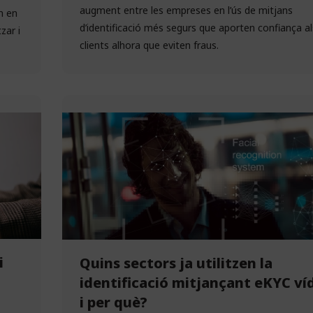
augment entre les empreses en l’ús de mitjans
m en
d’identificació més segurs que aporten confiança al
zar i
clients alhora que eviten fraus.
i
Quins sectors ja utilitzen la
identificació mitjançant eKYC ví
i per què?