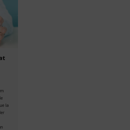
at
om
de
ue la
der
un