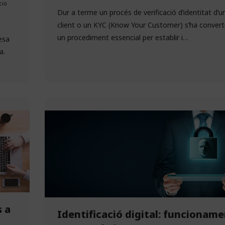
ció
Dur a terme un procés de verificació d’identitat d’u
client o un KYC (Know Your Customer) s’ha convert
un procediment essencial per establir i…
esa
a.
s a
Identificació digital: funcioname