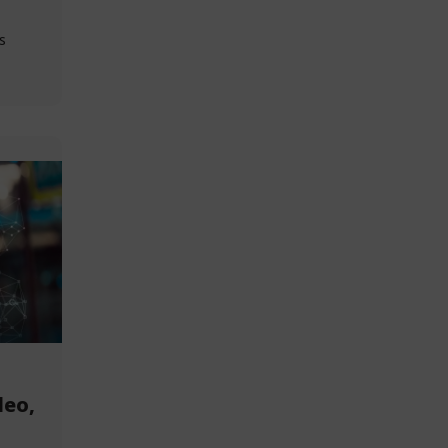
s
deo,