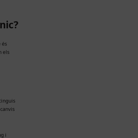
nic?
e és
n els
tinguis
 canvis
g i