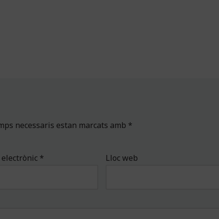
amps necessaris estan marcats amb
*
 electrònic
*
Lloc web