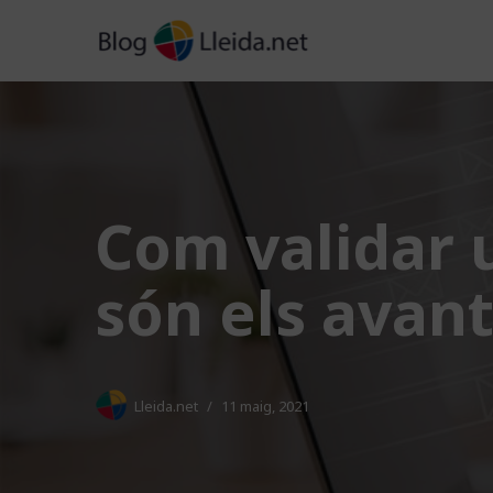
Vés
al
contingut
Com validar u
són els avan
Lleida.net
11 maig, 2021