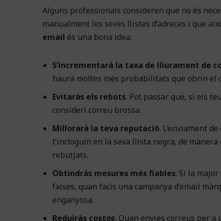
Alguns professionals consideren que no és neces
manualment les seves llistes d’adreces i que això
email
és una bona idea:
S’incrementarà la taxa de lliurament de c
haurà moltes més probabilitats que obrin el co
Evitaràs els rebots
. Pot passar que, si els t
consideri correu brossa.
Millorarà la teva reputació
. L’enviament de 
t’incloguin en la seva llista negra, de manera 
rebutjats.
Obtindràs mesures més fiables
. Si la majo
falses, quan facis una campanya d’email màrqu
enganyosa.
Reduiràs costos
. Quan envies correus per a