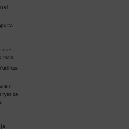
n el
aporta
 i que
 reals.
’utilitza
 poden
panyes de
s
 ja