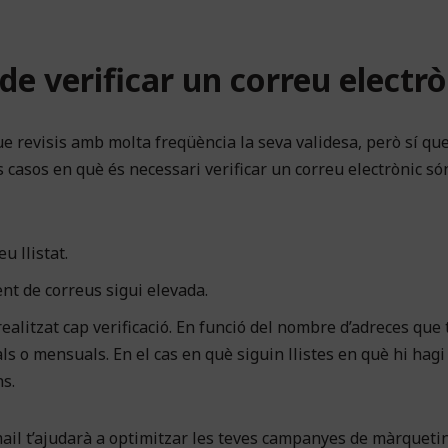
e verificar un correu electrò
que revisis amb molta freqüència la seva validesa, però sí qu
 casos en què és necessari verificar un correu electrònic só
u llistat.
nt de correus sigui elevada.
alitzat cap verificació. En funció del nombre d’adreces que 
als o mensuals. En el cas en què siguin llistes en què hi hagi
s.
ail t’ajudarà a optimitzar les teves campanyes de màrquetin