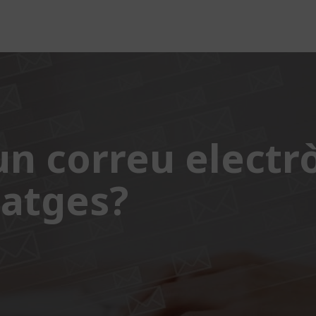
n correu electrò
tatges?