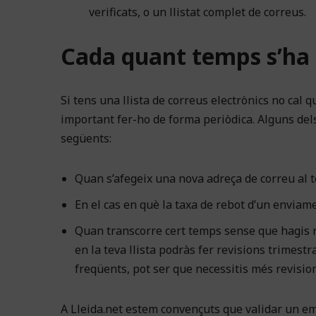
verificats, o un llistat complet de correus.
Cada quant temps s’ha d
Si tens una llista de correus electrònics no cal 
important fer-ho de forma periòdica. Alguns dels
següents:
Quan s’afegeix una nova adreça de correu al te
En el cas en què la taxa de rebot d’un enviame
Quan transcorre cert temps sense que hagis re
en la teva llista podràs fer revisions trimestr
freqüents, pot ser que necessitis més revision
A Lleida.net estem convençuts que validar un em