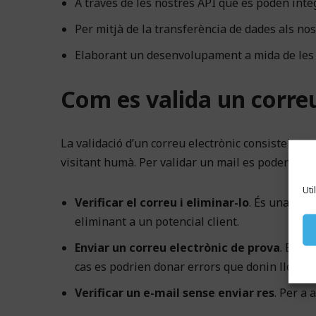
A través de les nostres API que es poden integ
Per mitjà de la transferència de dades als no
Elaborant un desenvolupament a mida de les 
Com es valida un correu
La validació d’un correu electrònic consisteix en
visitant humà. Per validar un mail es poden util
Uti
Verificar el correu i eliminar-lo
. És una opc
eliminant a un potencial client.
Enviar un correu electrònic de prova
. Es po
cas es podrien donar errors que donin lloc al 
Verificar un e-mail sense enviar res
. Per a