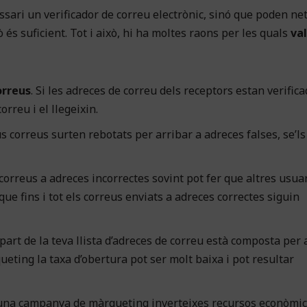
sari un verificador de correu electrònic, sinó que poden ne
 és suficient. Tot i això, hi ha moltes raons per les quals
val
orreus
. Si les adreces de correu dels receptors estan verifica
rreu i el llegeixin.
eus correus surten rebotats per arribar a adreces falses, se’ls
correus a adreces incorrectes sovint pot fer que altres usua
que fins i tot els correus enviats a adreces correctes siguin
r part de la teva llista d’adreces de correu està composta per
eting la taxa d’obertura pot ser molt baixa i pot resultar
 una campanya de màrqueting inverteixes recursos econòmic