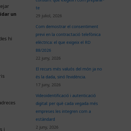
tejar
te
idar un
29 juliol, 2026
Com demostrar el consentiment
previ en la contractació telefònica
des hi
elèctrica: el que exigeix el RD
88/2026
22 juny, 2026
El recurs més valuós del món ja no
ris
és la dada, sinó l’evidència.
17 juny, 2026
Videoidentificació i autenticació
 adreces
digital: per què cada vegada més
empreses les integren com a
estàndard
2 juny, 2026
s i