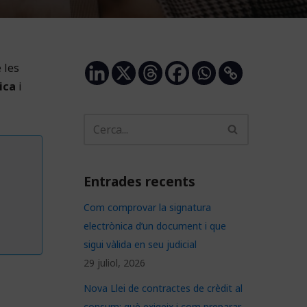
 les
ica
i
Entrades recents
Com comprovar la signatura
electrònica d’un document i que
sigui vàlida en seu judicial
29 juliol, 2026
Nova Llei de contractes de crèdit al
consum: què exigeix i com preparar-