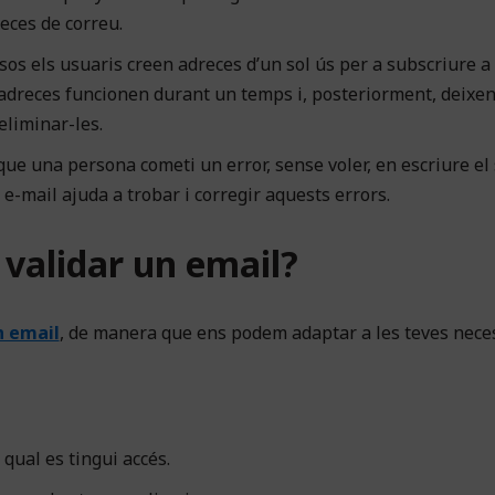
eces de correu.
asos els usuaris creen adreces d’un sol ús per a subscriure a
d’adreces funcionen durant un temps i, posteriorment, deixen
eliminar-les.
 que una persona cometi un error, sense voler, en escriure el
 e-mail ajuda a trobar i corregir aquests errors.
 validar un email?
n email
, de manera que ens podem adaptar a les teves neces
 qual es tingui accés.