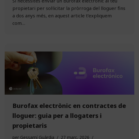
Si necessites enviar un burofax electrònic al teu
propietari per sol·licitar la pròrroga del lloguer fins
a dos anys més, en aquest article t’expliquem
com…
Burofax electrònic en contractes de
lloguer: guia per a llogaters i
propietaris
per
Gessamí Guàrdia
27 març, 2026