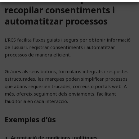
recopilar consentiments i
automatitzar processos
L’RCS facilita fluxos guiats i segurs per obtenir informació
de l’usuari, registrar consentiments i automatitzar
processos de manera eficient.
Gràcies als seus botons, formularis integrats i respostes
estructurades, les marques poden simplificar processos
que abans requerien trucades, correus o portals web. A
més, ofereix seguiment dels enviaments, facilitant
l’auditoria en cada interacció.
Exemples d’ús
Acceptació de condicions i polítiques