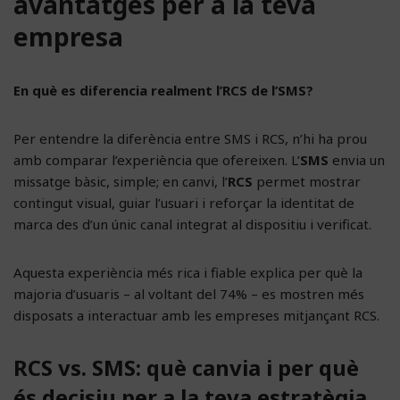
avantatges per a la teva
empresa
En què es diferencia realment l’RCS de l’SMS?
Per entendre la diferència entre SMS i RCS, n’hi ha prou
amb comparar l’experiència que ofereixen. L’
SMS
envia un
missatge bàsic, simple; en canvi, l’
RCS
permet mostrar
contingut visual, guiar l’usuari i reforçar la identitat de
marca des d’un únic canal integrat al dispositiu i verificat.
Aquesta experiència més rica i fiable explica per què la
majoria d’usuaris – al voltant del 74% – es mostren més
disposats a interactuar amb les empreses mitjançant RCS.
RCS vs. SMS: què canvia i per què
és decisiu per a la teva estratègia