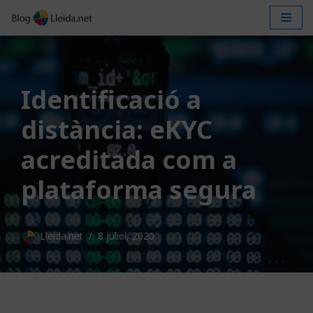
Vés
al
contingut
Identificació a
distància: eKYC
acreditada com a
plataforma segura
Lleida.net
8 juliol, 2020