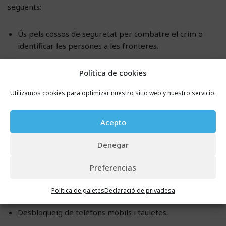
següents:
Ús pels cossos de seguretat per combatre el crim o
identificar les persones a les fronteres.
Protecció en llocs públics (parcs, edificis públics, etc.).
Política de cookies
Identificació de viatgers.
Utilizamos cookies para optimizar nuestro sitio web y nuestro servicio.
Detecció de malalties genètiques en pacients.
Detecció d’estat del pacient.
Acepto
Processos de
KYC
(Know Your Customer) o KYB (Know
Your Business).
Denegar
Anàlisi de les emocions dels clients en retail.
Preferencias
Signatura de documents amb signatura electrònica.
Política de galetes
Declaració de privadesa
Accés a oficines, edificis i altres llocs.
Desbloqueig de telèfons mòbils i tauletes.