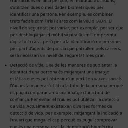
transaccions en línia pel que, en multitud d’ocasions,
s’utilitzen dues o més dades biomètriques per
identificar una persona. Per exemple, es combinen
trets facials com l’iris i altres com la veu o l’ADN. El
nivell de seguretat pot variar, per exemple, pot ser que
per desbloquejar el mòbil sigui suficient l’empremta
digital o la cara, però per a la identificació de persones
per part d’agents de policia que patrullen pels carrers,
serà necessari un nivell de seguretat més gran.
Detecció de vida. Una de les maneres de suplantar la
identitat d’una persona és mitjançant una imatge
estàtica que es pot obtenir d’un perfil en xarxes socials.
D’aquesta manera s’utilitza la foto de la persona perquè
es pugui comparar amb una imatge d’una font de
confiança. Per evitar el frau es pot utilitzar la detecció
de vida. Actualment existeixen diverses formes de
detecció de vida, per exemple, mitjançant la indicació a
l’usuari que mogui el cap perquè es pugui comprovar
que és una persona real, la identificació biomètrica