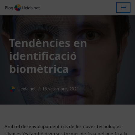
Vés
al
contingut
Tendències en
identificació
biomètrica
Lleida.net
16 setembre, 2021
Amb el desenvolupament i ús de les noves tecnologies
s’han estès també diverses formes de frau pel que fa a la