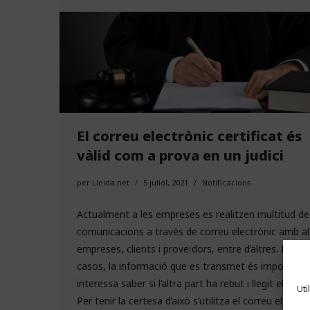
El correu electrònic certificat és
vàlid com a prova en un judici
per
Lleida.net
5 juliol, 2021
Notificacions
Actualment a les empreses es realitzen multitud de
comunicacions a través de correu electrònic amb al
empreses, clients i proveïdors, entre d’altres. En al
casos, la informació que es transmet és important 
interessa saber si l’altra part ha rebut i llegit el corre
Uti
Per tenir la certesa d’això s’utilitza el
correu electròn