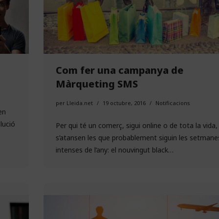
Com fer una campanya de
Màrqueting SMS
per
Lleida.net
19 octubre, 2016
Notificacions
en
lució
Per qui té un comerç, sigui online o de tota la vida,
s’atansen les que probablement siguin les setman
intenses de l’any: el nouvingut black…