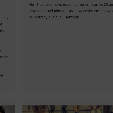
Ahir, 3 de desembre, es van commemorar els 25 an
l’enviament del primer SMS; el va enviar Neil Papwor
n
per estrany que pugui semblar…
 del 7
nt
ata
e
bre de
 de
 de