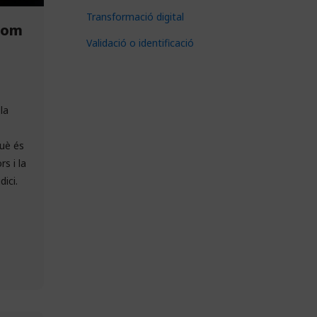
Transformació digital
 com
Validació o identificació
la
què és
s i la
ici.