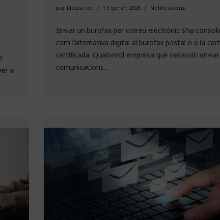
per
Lleida.net
13 gener, 2026
Notificacions
Enviar un burofax per correu electrònic s’ha consoli
com l’alternativa digital al burofax postal o a la car
certificada. Qualsevol empresa que necessiti enviar
e
comunicacions…
per a