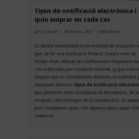
Tipus de notificació electrònica i
quin emprar en cada cas
per
Lleida.net
20 octubre, 2021
Notificacions
En l’àmbit empresarial hi ha multitud de situacions 
què cal fer una notificació fefaent. Durant molt de
temps s’han utilitzat les notificacions mitjançant b
i les realitzades per conducte notarial, ja que eren l
úniques que es consideraven fefaents. Actualment 
existeixen diversos
tipus de notificació electròn
que permeten tenir constància de l’enviament, de la
recepció i del contingut de la comunicació. En aque
post t’expliquem quins són aquests tipus i quan s’uti
cadascun.