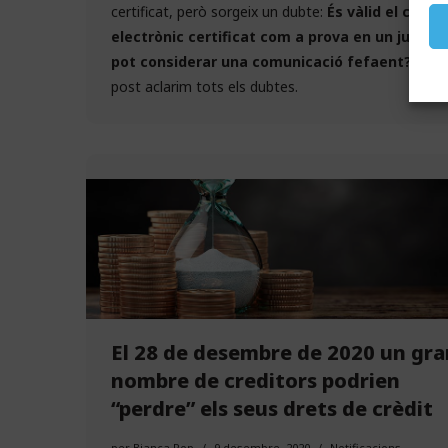
certificat
, però sorgeix un dubte:
És vàlid el corre
electrònic certificat com a prova en un judici?,
pot considerar una comunicació fefaent?
En a
post aclarim tots els dubtes.
El 28 de desembre de 2020 un gra
nombre de creditors podrien
“perdre” els seus drets de crèdit
per
Bianca Pop
9 desembre, 2020
Notificacions