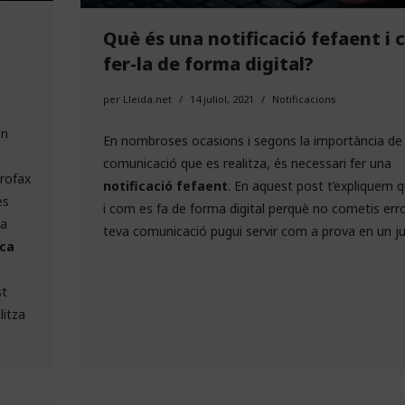
Què és una notificació fefaent i
fer-la de forma digital?
per
Lleida.net
14 juliol, 2021
Notificacions
en
En nombroses ocasions i segons la importància de 
comunicació que es realitza, és necessari fer una
urofax
notificació fefaent
. En aquest post t’expliquem 
es
i com es fa de forma digital perquè no cometis error
ja
teva comunicació pugui servir com a prova en un jud
ica
st
litza