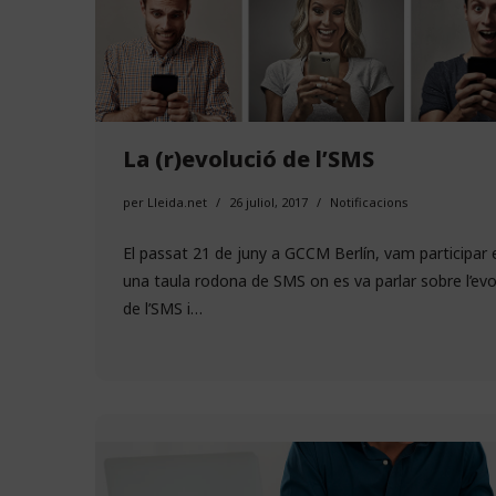
La (r)evolució de l’SMS
per
Lleida.net
26 juliol, 2017
Notificacions
El passat 21 de juny a GCCM Berlín, vam participar 
una taula rodona de SMS on es va parlar sobre l’evo
de l’SMS i…