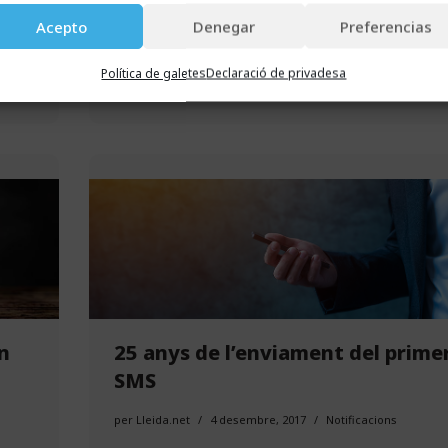
u
veïns, els seus avantatges i la seva validesa legal.
Acepto
Denegar
Preferencias
 es
quest
Política de galetes
Declaració de privadesa
n
25 anys de l’enviament del prime
SMS
per
Lleida.net
4 desembre, 2017
Notificacions