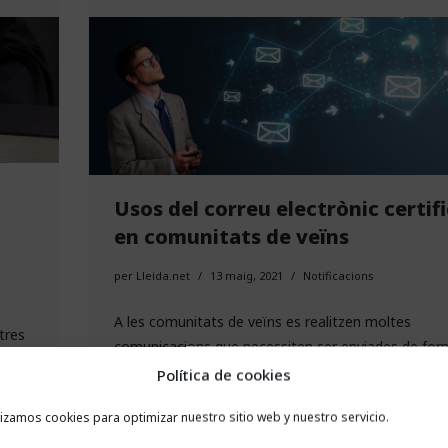
Usos del correu electrònic certif
en comunitats de veïns
per
Lleida.net
13 maig, 2021
Notificacions
A les comunitats de veïns es realitzen moltes
tres
comunicacions que necessiten ser enviades de for
guns
fefaent i en les que el correu electrònic certificat és
Política de cookies
i
solució per estalviar temps i diners, a més de tenir
u.
lizamos cookies para optimizar nuestro sitio web y nuestro servicio.
seguretat jurídica. En aquest post t’expliquem els
u
ic
del correu electrònic certificat
en les comunita