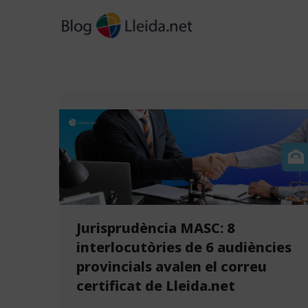
Vés
al
contingut
Jurisprudència MASC: 8
interlocutòries de 6 audiències
provincials avalen el correu
certificat de Lleida.net