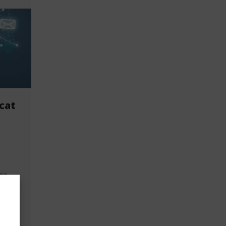
icat
ma
 la
sos
ts de