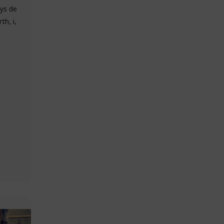
ys de
th, i,