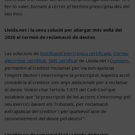
fer-lo valer, tornant a córrer el termini prescriptiu des del
seu inici.
Lleida.net i la seva solució per allargar més enllà del
2020 el termini de reclamació de deutes
Les solucions de
Notificació electrònica certificada
,
Correu
electrònic certificat
,
SMS certificat
de Lleida.net i
Openum
,
permeten al creditor reclamar per via extrajudicial
l’import deutor i interrompre la prescripció. Aquesta acció
concediria al creditor cinc anys addicionals per a reclamar
el deute. Volem citar l’article 1.973 del Codi Civil que
estableix que “la prescripció de les accions s’interromp pel
seu exercici davant els Tribunals, per reclamació
extrajudicial del creditor i per qualsevol acte de
reconeixement del deute pel deutor”.
L’evidència documental fàcil i ràpida d’obtenir