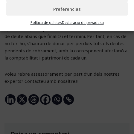
Preferencias
La pròrroga del termini fins al 28 de desembre fa que
sigui un moment clau per a les empreses i l’última
Política de galetes
Declaració de privadesa
oportunitat per a posar en marxa accions de reclamació
de deute abans que finalitzi el termini. Per tant, en cas de
no fer-ho, s’hauran de donar per perduts tots els deutes
pendents de cobrament, amb la corresponent afectació a
la comptabilitat i patrimoni de cada un.
Voleu rebre assessorament per part d’un dels nostres
experts? Contacteu amb nosaltres!
Deixa un comentari