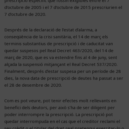
prescripció específic que fossin exigibles entre el 7
d’octubre de 2005 i el 7 d’octubre de 2015 prescriurien el
7 d’octubre de 2020.
Després de la declaració de l’estat d’alarma, a
conseqüència de la crisi sanitària, el 14 de març els
terminis substantius de prescripció i de caducitat van
quedar suspesos pel Real Decret 463/2020, del 14 de
març de 2020, que es va estendre fins al 4 de juny, sent
alçada la suspensió mitjançant el Real Decret 537/2020.
Finalment, després d’estar suspesa per un període de 28
dies, la nova data de prescripció de deutes ha passat a ser
el 28 de desembre de 2020.
Com es pot veure, pot tenir efectes molt rellevants en
benefici dels deutors, per això s’ha de ser diligent per
poder interrompre la prescripció. La prescripció pot
quedar interrompuda en el cas que el creditor reclami el
seu crèdit o el titular del dret real pretengui exercitar-lo o