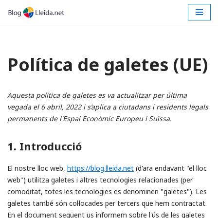
Vés
al
contingut
Política de galetes (UE)
Aquesta política de galetes es va actualitzar per última
vegada el 6 abril, 2022 i s’aplica a ciutadans i residents legals
permanents de l'Espai Econòmic Europeu i Suïssa.
1. Introducció
El nostre lloc web,
https://blog.lleida.net
(d'ara endavant "el lloc
web") utilitza galetes i altres tecnologies relacionades (per
comoditat, totes les tecnologies es denominen "galetes"). Les
galetes també són col·locades per tercers que hem contractat.
En el document següent us informem sobre l'ús de les galetes