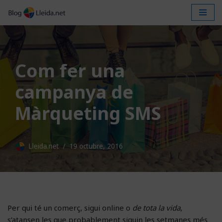
Vés
al
contingut
Com fer una
campanya de
Màrqueting SMS
Lleida.net
19 octubre, 2016
Per qui té un comerç, sigui online o
de tota la vida
,
s’atansen les que probablement siguin les setmanes més