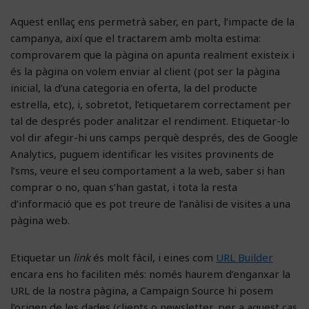
Aquest enllaç ens permetrà saber, en part, l’impacte de la
campanya, així que el tractarem amb molta estima:
comprovarem que la pàgina on apunta realment existeix i
és la pàgina on volem enviar al client (pot ser la pàgina
inicial, la d’una categoria en oferta, la del producte
estrella, etc), i, sobretot, l’etiquetarem correctament per
tal de després poder analitzar el rendiment. Etiquetar-lo
vol dir afegir-hi uns camps perquè després, des de Google
Analytics, puguem identificar les visites provinents de
l’sms, veure el seu comportament a la web, saber si han
comprar o no, quan s’han gastat, i tota la resta
d’informació que es pot treure de l’anàlisi de visites a una
pàgina web.
Etiquetar un
link
és molt fàcil, i eines com
URL Builder
encara ens ho faciliten més: només haurem d’enganxar la
URL de la nostra pàgina, a Campaign Source hi posem
l’origen de les dades (clients o newsletter, per a aquest cas