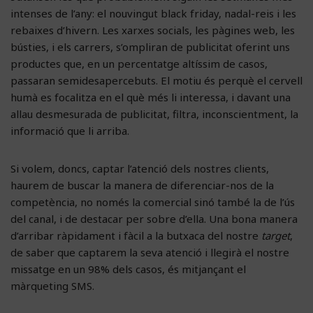
intenses de l’any: el nouvingut black friday, nadal-reis i les
rebaixes d’hivern. Les xarxes socials, les pàgines web, les
bústies, i els carrers, s’ompliran de publicitat oferint uns
productes que, en un percentatge altíssim de casos,
passaran semidesapercebuts. El motiu és perquè el cervell
humà es focalitza en el què més li interessa, i davant una
allau desmesurada de publicitat, filtra, inconscientment, la
informació que li arriba.
Si volem, doncs, captar l’atenció dels nostres clients,
haurem de buscar la manera de diferenciar-nos de la
competència, no només la comercial sinó també la de l’ús
del canal, i de destacar per sobre d’ella. Una bona manera
d’arribar ràpidament i fàcil a la butxaca del nostre
target
,
de saber que captarem la seva atenció i llegirà el nostre
missatge en un 98% dels casos, és mitjançant el
màrqueting SMS.