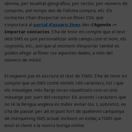
idioma, per localitat geogràfica, per sector, per número de
compres, pel temps des de l’última compra, etc. Els
contactes s’han d’exportar en un fitxer CSV, que
s’inportarà al
portal d’usuaris Eines
des d’
Agenda ->
Importar contactes
. S’ha de tenir en compte que el text
dels SMS es pot personalitzar amb camps com el nom, els
cognoms, etc., així que al moment d’exportar també es
poden afegir al fitxer csv aquestes dades, a més del
número de mòbil.
El següent pas és escriure el text de l’SMS. S’ha de tenir en
compte que un SMS conté només 160 caràcters, tot i que
els missatges més llargs seran visualitzats com un únic
missatge per part del receptor. Els accents i caràcters que
no té la llengua anglesa és millor evitar-los. I, sobretot, no
s’ha de passar per alt el punt fort de qualsevol campanya
de màrqueting SMS actual: incloure un enllaç a l’SMS que
enviï el client a la nostra botiga online.