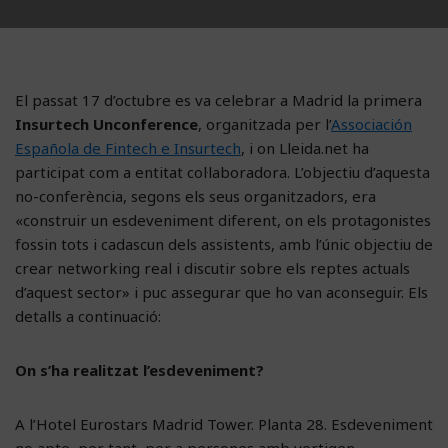
El passat 17 d’octubre es va celebrar a Madrid la primera
Insurtech Unconference
, organitzada per l’
Associación
Española de Fintech e Insurtech
, i on Lleida.net ha
participat com a entitat col·laboradora. L’objectiu d’aquesta
no-conferència, segons els seus organitzadors, era
«construir un esdeveniment diferent, on els protagonistes
fossin tots i cadascun dels assistents, amb l’únic objectiu de
crear networking real i discutir sobre els reptes actuals
d’aquest sector» i puc assegurar que ho van aconseguir. Els
detalls a continuació:
On s’ha realitzat l’esdeveniment?
A l’Hotel Eurostars Madrid Tower. Planta 28. Esdeveniment
no apte, per tant, per a persones amb vertigen.