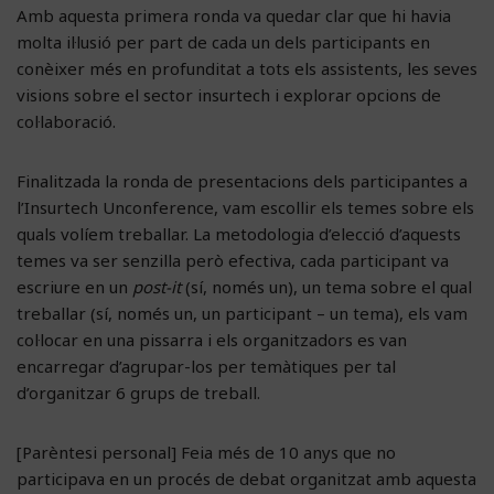
Amb aquesta primera ronda va quedar clar que hi havia
molta il·lusió per part de cada un dels participants en
conèixer més en profunditat a tots els assistents, les seves
visions sobre el sector insurtech i explorar opcions de
col·laboració.
Finalitzada la ronda de presentacions dels participantes a
l’Insurtech Unconference, vam escollir els temes sobre els
quals volíem treballar. La metodologia d’elecció d’aquests
temes va ser senzilla però efectiva, cada participant va
escriure en un
post-it
(sí, només un), un tema sobre el qual
treballar (sí, només un, un participant – un tema), els vam
col·locar en una pissarra i els organitzadors es van
encarregar d’agrupar-los per temàtiques per tal
d’organitzar 6 grups de treball.
[Parèntesi personal] Feia més de 10 anys que no
participava en un procés de debat organitzat amb aquesta