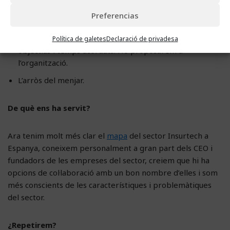
superficial. No tinc clar que la millor opció sigui allargar
un dia més l’esdeveniment, però se m’acut que aquests
Preferencias
grups de treball que es van constituir en la
unconference poguessin seguir treballant, amb uns
Política de galetes
Declaració de privadesa
objectius i temps acordats. Ho proposarem a
l’organització.
L’arròs del menjar.
De què ens ha servit?
Ara tenim molt més clar el
mapa
del sector Insurtech a
Espanya, coneixem personalment a gran part dels CEO i
fundadors de les empreses del sector, creiem que hi ha
opcions de col·laboració amb un bon nombre d’elles i som
més conscients de les característiques i problemàtiques
del sector.
¿Repetirem?