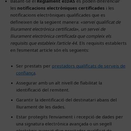
Basant-se el
Reglament eIDAS
es poden diferenciar
les
notificacions electròniques certificades
i les
notificacions electròniques qualificades que es
defineixen de la següent manera:
«servei qualificat de
lliurament electrònica certificada», un servei de
lliurament electrònica certificada que compleix els
requisits que estableix l’article 44.
Els requisits establerts
en l’esmentat article són els següents:
Ser prestats per
prestadors qualificats de serveis de
confiança
.
Assegurar amb un alt nivell de fiabilitat la
identificació del remitent.
Garantir la identificació del destinatari abans del
lliurament de les dades.
Estar protegits l’enviament i recepció de dades per
una signatura electrònica avançada o un segell
electrònic avançat d’un prestador qualificat de