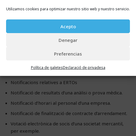
Utilizamos cookies para optimizar nuestro sitio web y nuestro servicio.
Els
tipus de notificació electrònica
que hem vist es
poden utilitzar per a multitud d’ocasions en què s’ha de
Acepto
comunicar alguna cosa de manera fefaent, per exemple:
Denegar
Reclamació de deutes i factures impagades a clients o
proveïdors.
Preferencias
Notificacions relatives a altes en fitxers de morosos.
Política de galetes
Declaració de privadesa
Notificació d’acomiadament.
Notificacions relatives a ERTOs
Notificació de resultats d’una anàlisi o prova mèdica.
Notificació d’horari al personal d’una empresa.
Notificació de finalització de contracte d’arrendament.
Votació electrònica de socis d’una societat mercantil,
per exemple.