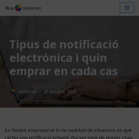
Vés
al
contingut
Tipus de notificació
electrònica i quin
emprar en cada cas
Lleida.net
20 octubre, 2021
En l’àmbit empresarial hi ha multitud de situacions en què
cal fer una notificació fefaent. Durant molt de temps s’han