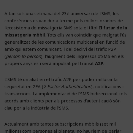
A tan sols una setmana del 23è aniversari de l’SMS, les
conferències es van dur a terme pels millors oradors de
l’ecosistema de missatgeria SMS sota el títol
El futur de la
missatgeria mòbil
. Tots ells van coincidir que malgrat l’ús
generalitzat de les comunicacions multicanal en funció de
amb qui estem comunicant, i del declivi del tràfic P2P
(
person to person
), l’augment dels ingressos d’SMS en els
propers anys és i serà impulsat pel trànsit
A2P
.
L’SMS té un aliat en el tràfic A2P per poder millorar la
seguretat en 2FA (
2 Factor Authentication
), notificacions i
transaccions. La implementació de l’SMS bidireccional i els
acords amb clients per als processos d’autenticació són
clau per a la indústria de l’SMS.
Actualment amb tantes subscripcions mòbils (set mil
milions) com persones al planeta, no hauríem de parlar