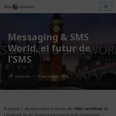
Vés
al
contingut
Messaging & SMS
World, el futur de
l’SMS
Lleida.net
10 desembre, 2015
El passat 1 de desembre el servei de l’
SMS certificat
de
Lleida.net va ser finalista juntament amb Openmind,