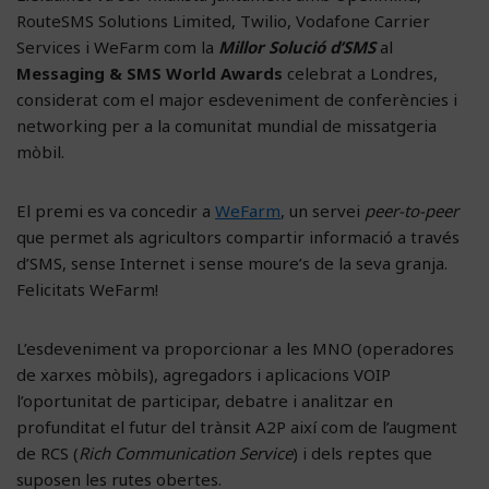
RouteSMS Solutions Limited, Twilio, Vodafone Carrier
Services i WeFarm com la
Millor Solució d’SMS
al
Messaging & SMS World Awards
celebrat a Londres,
considerat com el major esdeveniment de conferències i
networking per a la comunitat mundial de missatgeria
mòbil.
El premi es va concedir a
WeFarm
, un servei
peer-to-peer
que permet als agricultors compartir informació a través
d’SMS, sense Internet i sense moure’s de la seva granja.
Felicitats WeFarm!
L’esdeveniment va proporcionar a les MNO (operadores
de xarxes mòbils), agregadors i aplicacions VOIP
l’oportunitat de participar, debatre i analitzar en
profunditat el futur del trànsit A2P així com de l’augment
de RCS (
Rich Communication Service
) i dels reptes que
suposen les rutes obertes.