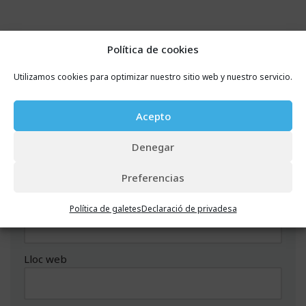
Política de cookies
Deixa un comentari
Utilizamos cookies para optimizar nuestro sitio web y nuestro servicio.
L'adreça electrònica no es publicarà.
Els camps
necessaris estan marcats amb
*
Acepto
Denegar
Nom
*
Preferencias
Correu electrònic
*
Política de galetes
Declaració de privadesa
Lloc web