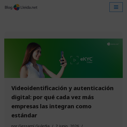
Saltar
al
contenido
Videoidentificación y autenticación
digital: por qué cada vez más
empresas las integran como
estándar
por
Gessamí Guàrdia
2 junio, 2026