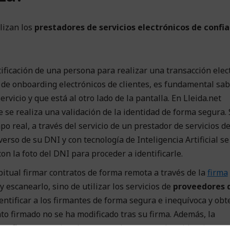
lizan los
prestadores de servicios electrónicos de confi
ntificación de una persona para realizar una transacción elec
 de onboarding electrónicos de clientes, es fundamental sa
rvicio y que está al otro lado de la pantalla. En Lleida.net
e se realiza una validación de la identidad de forma segura.
po real, a través del servicio de un prestador de servicios d
verso de su DNI y con tecnología de Inteligencia Artificial se
on la foto del DNI para proceder a identificarle.
bitual firmar contratos de forma remota a través de la
firma
y escanearlo, sino de utilizar los servicios de
proveedores 
entificar a los firmantes de forma segura e inequívoca y ob
o firmado no se ha modificado tras su firma. Además, la
 confianza
permite obtener un documento de evidencias qu