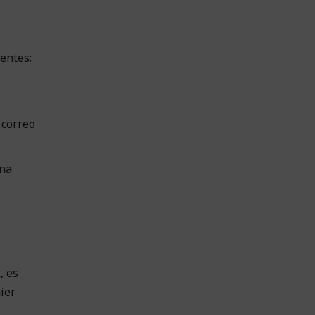
entes:
 correo
una
t
, es
ier