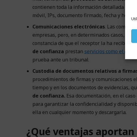
contienen toda la información detallada del p
móvil, IPs, documento firmado, fecha y hora, et
Uti
Comunicaciones electrónicas
. Las comunica
empresas, pero, en determinados casos, es nec
constancia de que el receptor la ha recibido y 
de confianza
prestan
servicios como el corre
prueba ante un tribunal.
Custodia de documentos relativos a firma
procedimientos de firmas y comunicaciones el
tiempo y en los documentos de evidencias, qu
de confianza.
Esa documentación, en el caso d
para garantizar la confidencialidad y disponib
ella en cualquier momento y descargarla.
¿Qué ventajas aportan l