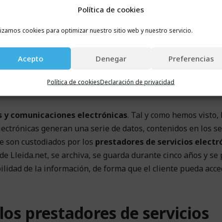
Política de cookies
roceso de firma (quién ha firmado, direcciones de correo, n
c.).
lizamos cookies para optimizar nuestro sitio web y nuestro servicio.
ciones electrónicas se utilizan mucho en el día a día de toda
esario que se haga una notificación fehaciente, es decir, q
Acepto
Denegar
Preferencias
leído. En este sentido los
proveedores de servicios electr
Política de cookies
Declaración de privacidad
o electrónico certificado
o el SMS certificado que tienen val
s y comunicaciones electrónicas
. Tal y como hemos visto, 
ectrónicas generan una serie de datos, contenidos en los se
e son custodiados por los
prestadores de servicios electr
e Lleida.net, se archiva, se guarda durante cinco años y se
ilidad de la información, de forma que el cliente pueda acce
os prestadores de servicios