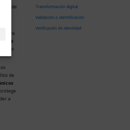
úmero de
Transformación digital
Validación o identificación
s las
Verificación de identidad
ue haya
ónicos
or como
los
llos de
ónicos
 protege
der a