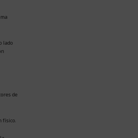
tema
o lado
ón
tores de
físico.
la