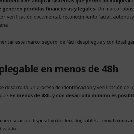
l momento de adoptar sistemas que permitan bloquear l
 generen pérdidas financieras y legales.
Un marco robus
or, verificación documental, reconocimiento facial, autentic
ana.
ntar este marco: seguro, de fácil despliegue y con total ga
splegable en menos de 48h
e desarrolla un proceso de identificación y verificación de i
egue.
En menos de 48h. y con desarrollo mínimo es posibl
a necesitar un dispositivo (ordenador, tableta, móvil) con cá
 válido.