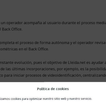
un operador acompaña al usuario durante el proceso medi
 Back Office.
completa el proceso de forma autónoma y el operador revisa
métricas en el Back Office.
nstante evolución, pues el objetivo de Lleida.net es ayudar 
 de las últimas incorporaciones, por ejemplo, es la posibilid
o para iniciar procesos de videoidentificación, centralizand
Política de cookies
iones de personalización
, para que el proceso se integre 
lizamos cookies para optimizar nuestro sitio web y nuestro servicio.
l usuario perciba un cambio de entorno.