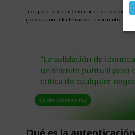
Incorporar la videoidentificación en tus flujos d
garantiza una identificación unívoca entre el usu
Qué es la autenticación 