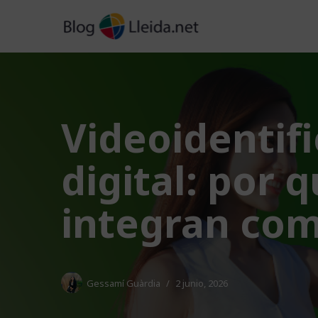
Saltar
al
contenido
Videoidentifi
digital: por
integran co
Gessamí Guàrdia
2 junio, 2026