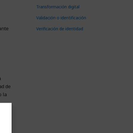
Transformación digital
Validación o identificación
ante
Verificación de identidad
a
ad de
o la
con la