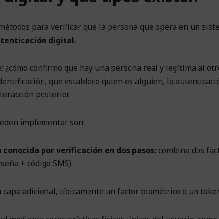
s métodos para verificar que la persona que opera en un sis
tenticación digital.
: ¿cómo confirmo que hay una persona real y legítima al otr
dentificación, que establece quien es alguien, la autenticaci
teracción posterior.
pueden implementar son:
conocida por verificación en dos pasos:
combina dos fac
aseña + código SMS).
capa adicional, típicamente un factor biométrico o un token 
idad mediante características físicas únicas del usuario, como 