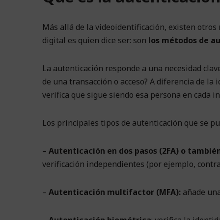
Más allá de la videoidentificación, existen otro
digital es quien dice ser: son
los métodos de au
La autenticación responde a una necesidad clave
de una transacción o acceso? A diferencia de la i
verifica que sigue siendo esa persona en cada in
Los principales tipos de autenticación que se 
–
Autenticación en dos pasos (2FA) o también 
verificación independientes (por ejemplo, contr
–
Autenticación multifactor (MFA):
añade una 
–
Autenticación biométrica
: verifica la ident