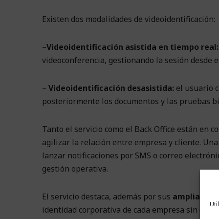
Existen dos modalidades de videoidentificación:
–
Videoidentificación asistida en tiempo real:
videoconferencia, gestionando la sesión desde el
–
Videoidentificación desasistida:
el usuario 
posteriormente los documentos y las pruebas bio
Tanto el servicio como el Back Office están en co
agilizar la relación entre empresa y cliente. Una
lanzar notificaciones por SMS o correo electrónic
gestión operativa.
El servicio destaca, además por sus
amplias opc
Uti
identidad corporativa de cada empresa sin que e