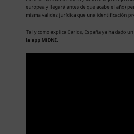
europea y llegará antes de que acabe el año) per
misma validez jurídica que una identificación p
Tal y como explica Carlos, España ya ha dado u
la app MiDNI.