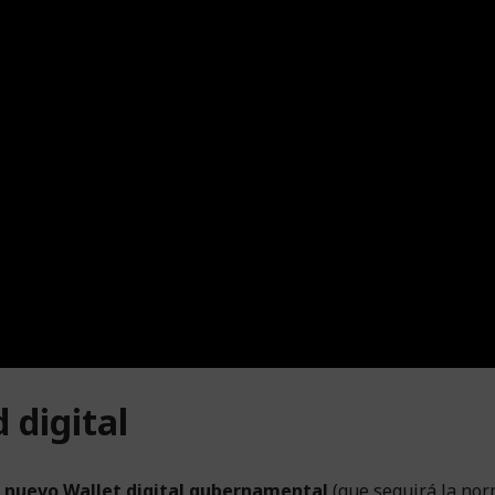
 digital
l nuevo Wallet digital gubernamental
(que seguirá la nor