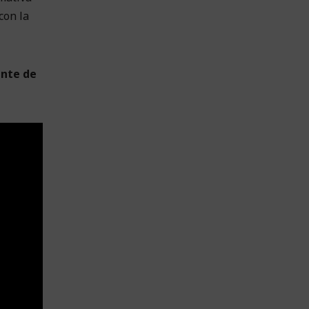
con la
ente de