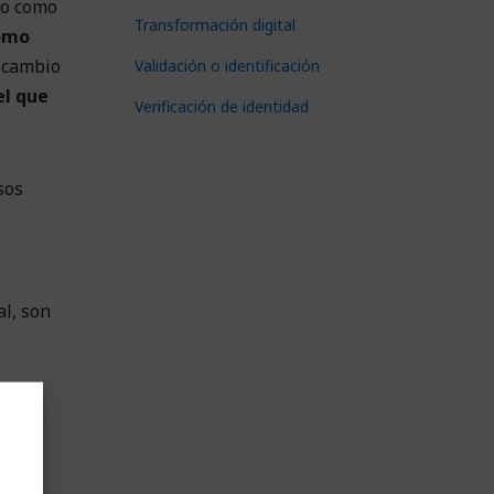
to como
Transformación digital
ómo
 cambio
Validación o identificación
el que
Verificación de identidad
sos
al, son
nir