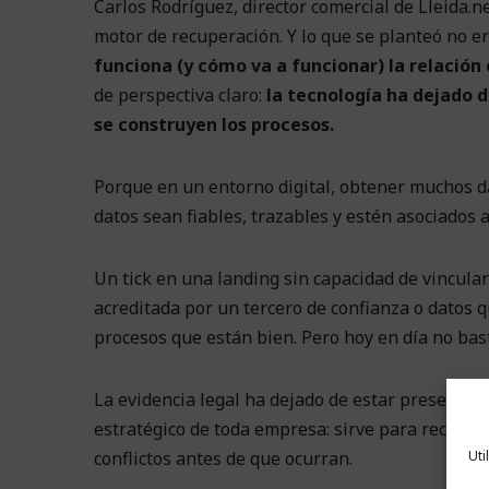
Carlos Rodríguez, director comercial de Lleida.n
motor de recuperación. Y lo que se planteó no e
funciona (y cómo va a funcionar) la relación
de perspectiva claro:
la tecnología ha dejado d
se construyen los procesos.
Porque en un entorno digital, obtener muchos da
datos sean fiables, trazables y estén asociados a
Un tick en una landing sin capacidad de vincular
acreditada por un tercero de confianza o datos q
procesos que están bien. Pero hoy en día no bas
La evidencia legal ha dejado de estar presente so
estratégico de toda empresa: sirve para reclamar
Uti
conflictos antes de que ocurran.