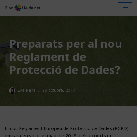
Vés
al
contingut
Preparats per al nou
Reglament de
Protecció de Dades?
Eva Pané
26 octubre, 2017
El nou Reglament Europeu de Protecció de Dades (RGPD)
entrarà en vigor el maig de 2018, i els experts ens