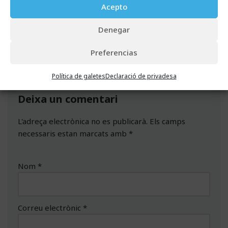
Acepto
Denegar
Etiquetes:
REGLAMENT EUROPEU DE PROTECCIÓ DE DADES
Preferencias
Política de galetes
Declaració de privadesa
Deixa un comentari
L'adreça electrònica no es publicarà.
Els camps
necessaris estan marcats amb
*
Nom
*
Correu electrònic
*