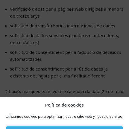
verificació d’edat per a pàgines web dirigides a menors
de tretze anys
sol·licitud de transferències internacionals de dades
sol·licitud de dades sensibles (sanitaris o antecedents,
entre d’altres)
sol·licitud de consentiment per a l’adopció de decisions
automatitzades
sol·licitud de consentiment per a l’ús de dades ja
existents obtinguts per a una finalitat diferent.
Dit això, marqueu en el vostre calendari la data 25 de maig
de 2018 i no perdeu l’oportunitat de complir amb les
Política de cookies
noves exigències del RGPD.
Utilizamos cookies para optimizar nuestro sitio web y nuestro servicio.