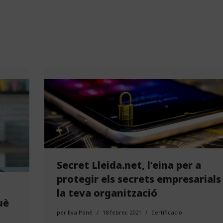
Secret Lleida.net, l’eina per a
protegir els secrets empresarials
la teva organització
uè
per
Eva Pané
18 febrer, 2021
Certificació