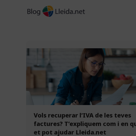
Vés
al
contingut
Vols recuperar l’IVA de les teves
factures? T’expliquem com i en q
et pot ajudar Lleida.net