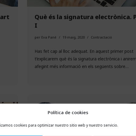
Part
Què és la signatura electrònica. 
I
per
Eva Pané
19 maig, 2020
Contractació
Has fet cap al lloc adequat. En aquest primer post
t’explicarem què és la signatura electrònica i anire
afegint més informació en els següents sobre…
Política de cookies
lizamos cookies para optimizar nuestro sitio web y nuestro servicio.