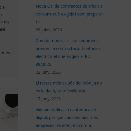
Nova Llei de contractes de crèdit al
 al
consum: què exigeix i com preparar-
a
te
r els
ase
29 juliol, 2026
Com demostrar el consentiment
previ en la contractació telefònica
rer és
elèctrica: el que exigeix el RD
88/2026
22 juny, 2026
El recurs més valuós del món ja no
és la dada, sinó l’evidència.
17 juny, 2026
Videoidentificació i autenticació
digital: per què cada vegada més
empreses les integren com a