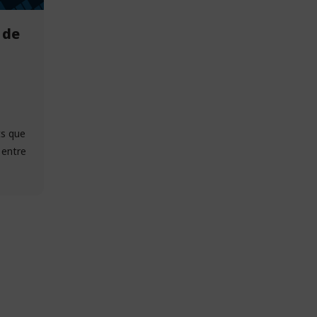
 de
ts que
 entre