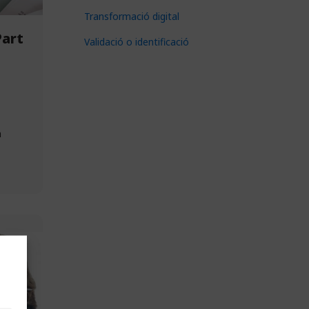
Transformació digital
Part
Validació o identificació
m