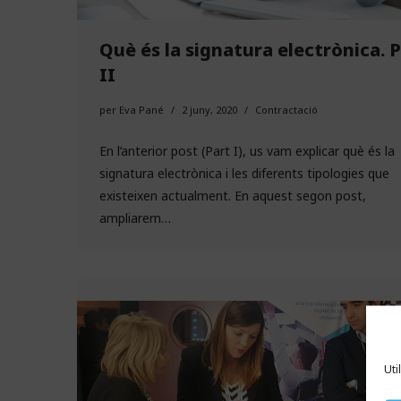
Què és la signatura electrònica. 
II
per
Eva Pané
2 juny, 2020
Contractació
En l’anterior post (Part I), us vam explicar què és la
signatura electrònica i les diferents tipologies que
existeixen actualment. En aquest segon post,
ampliarem…
Uti