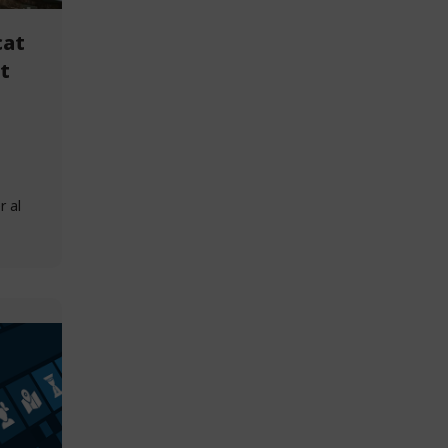
cat
t
r al