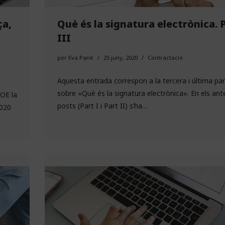
Què és la signatura electrònica. 
ça,
III
per
Eva Pané
25 juny, 2020
Contractació
Aquesta entrada correspon a la tercera i última par
sobre «Què és la signatura electrònica». En els ant
BOE la
posts (Part I i Part II) s’ha…
2020