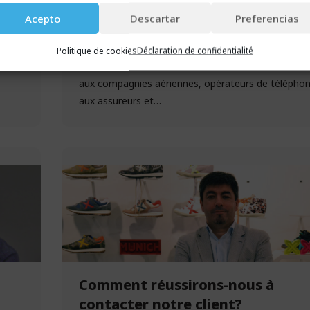
Acepto
Descartar
Preferencias
par
Lleida.net
9 mars, 2016
Exemples de succès
reclamador est la plateforme en ligne leader en ma
Politique de cookies
Déclaration de confidentialité
de réclamations des consommateurs face aux ban
aux compagnies aériennes, opérateurs de téléphon
aux assureurs et…
Comment réussirons-nous à
contacter notre client?