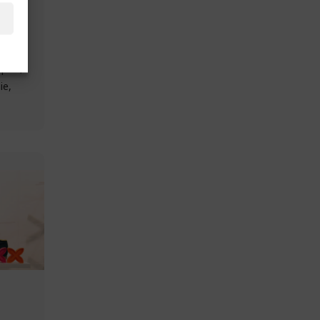
tière
ques,
ie,