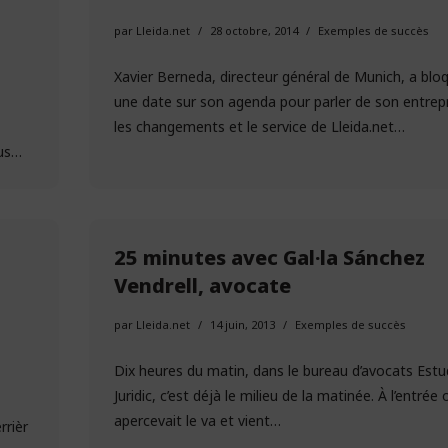
par
Lleida.net
28 octobre, 2014
Exemples de succès
Xavier Berneda, directeur général de Munich, a blo
une date sur son agenda pour parler de son entrepr
les changements et le service de Lleida.net…
sus…
25 minutes avec Gal·la Sánchez
Vendrell, avocate
par
Lleida.net
14 juin, 2013
Exemples de succès
Dix heures du matin, dans le bureau d’avocats Estu
Juridic, c’est déjà le milieu de la matinée. À l’entrée 
apercevait le va et vient…
rrièr