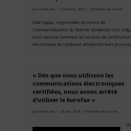
par
Lleida.net
6 octobre, 2015
Exemples de succès
Raúl Tapias, responsable du service de
Commercialisation du Marché résidentiel chez Galp,
nous raconte comment les services de certification
électronique de Lleida.net améliorent leurs proces
« Dès que nous utilisons les
communications électroniques
certifiées, nous avons arrêté
d’utiliser le burofax »
par
Lleida.net
20 juin, 2014
Exemples de succès
De