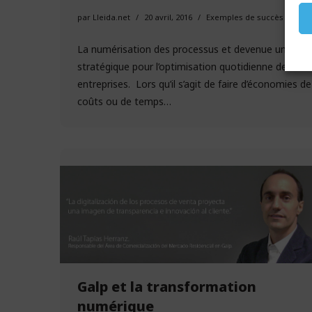
par
Lleida.net
20 avril, 2016
Exemples de succès
La numérisation des processus et devenue un pilier
stratégique pour l’optimisation quotidienne des
entreprises. Lors qu’il s’agit de faire d’économies de
coûts ou de temps…
Galp et la transformation
numérique