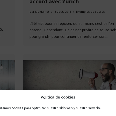
accord avec Zurich
par
Lleida.net
3 août, 2016
Exemples de succès
L’été est pour se reposer, ou au moins c’est ce l’on
S,
entend. Cependant, Lleida.net profite de toute sai
…
pour grandir, pour continuer de renforcer son…
Política de cookies
ats
reclamador mise sur le courrier
lizamos cookies para optimizar nuestro sitio web y nuestro servicio.
électronique certifié