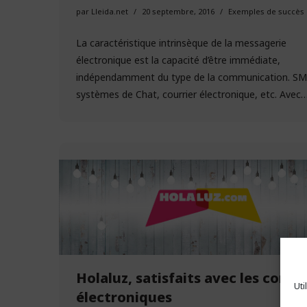
par
Lleida.net
20 septembre, 2016
Exemples de succès
La caractéristique intrinsèque de la messagerie
électronique est la capacité d’être immédiate,
indépendamment du type de la communication. SM
systèmes de Chat, courrier électronique, etc. Avec
Holaluz, satisfaits avec les contr
Uti
électroniques