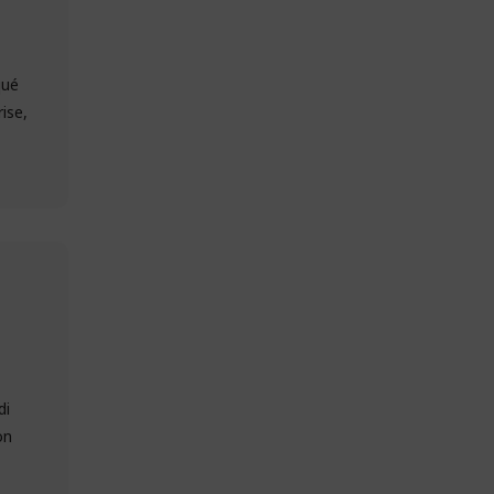
qué
ise,
di
on