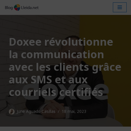
Aller
au
contenu
Doxee révolutionne
la communication
avec les clients grâce
aux SMS et aux
courriels certifiés
June Aguado Casillas
18 mai, 2023