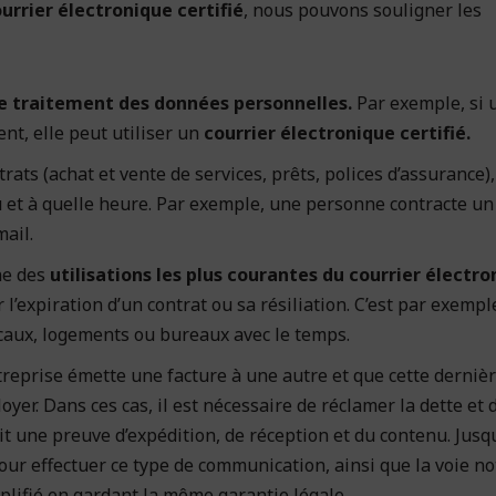
ourrier électronique certifié
, nous pouvons souligner les
e traitement des données personnelles.
Par exemple, si 
nt, elle peut utiliser un
courrier électronique certifié.
rats (achat et vente de services, prêts, polices d’assurance),
u et à quelle heure. Par exemple, une personne contracte un
mail.
ne des
utilisations les plus courantes du courrier électro
r l’expiration d’un contrat ou sa résiliation. C’est par exempl
locaux, logements ou bureaux avec le temps.
treprise émette une facture à une autre et que cette dernièr
oyer. Dans ces cas, il est nécessaire de réclamer la dette et d
y ait une preuve d’expédition, de réception et du contenu. Jusq
our effectuer ce type de communication, ainsi que la voie no
implifié en gardant la même garantie légale.