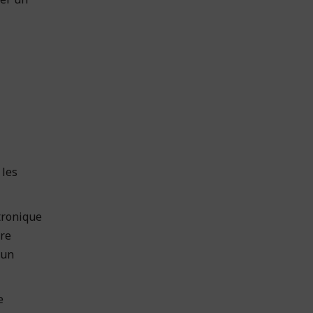
 les
tronique
ure
’un
e