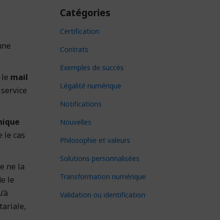
Catégories
Certification
une
Contrats
Exemples de succès
 le
mail
Légalité numérique
 service
Notifications
nique
Nouvelles
e le cas
Philosophie et valeurs
Solutions personnalisées
e ne la
Transformation numérique
e le
u’à
Validation ou identification
tariale,