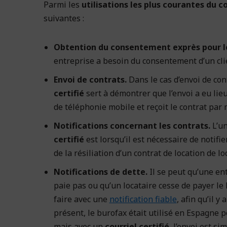
Parmi les
utilisations les plus courantes du c
suivantes :
Obtention du consentement exprès pour l
entreprise a besoin du consentement d’un clie
Envoi de contrats.
Dans le cas d’envoi de cont
certifié
sert à démontrer que l’envoi a eu lie
de téléphonie mobile et reçoit le contrat par 
Notifications concernant les contrats.
L’u
certifié
est lorsqu’il est nécessaire de notifie
de la résiliation d’un contrat de location de 
Notifications de dette.
Il se peut qu’une en
paie pas ou qu’un locataire cesse de payer le l
faire avec une
notification fiable
, afin qu’il 
présent, le burofax était utilisé en Espagne p
mais avec un
courriel certifié
, l’envoi est s