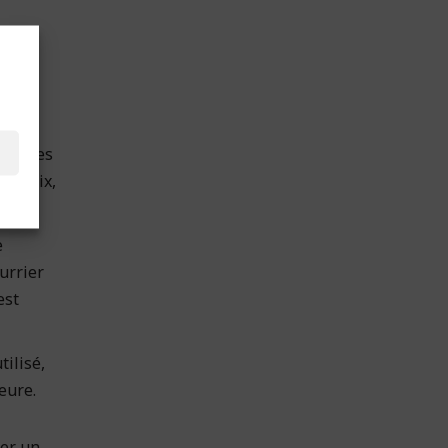
iés :
e
urriel
vec les
de prix,
e
urrier
est
tilisé,
heure.
cer un