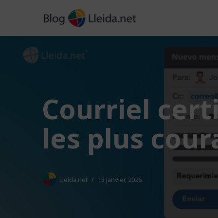
Aller
au
contenu
Courriel certi
les plus cou
Lleida.net
13 janvier, 2026