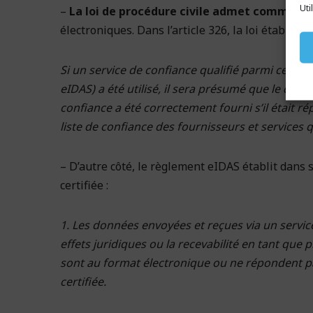
Uti
–
La loi de procédure civile admet comme pr
électroniques. Dans l’article 326, la loi établit ce 
Si un service de confiance qualifié parmi ceux 
eIDAS) a été utilisé, il sera présumé que le doc
confiance a été correctement fourni s’il était r
liste de confiance des fournisseurs et services qu
– D’autre côté, le règlement eIDAS établit dans s
certifiée :
1. Les données envoyées et reçues via un service
effets juridiques ou la recevabilité en tant que 
sont au format électronique ou ne répondent pas
certifiée.