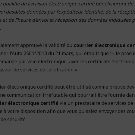
qualifié de livraison électronique certifié bénéficieront de 
i desdites données par l’expéditeur identifié, de la récepti
ate et de l’heure d’envoi et réception des données indiquées p
.
galement approuvé la validité du
courrier électronique cer
igner l’Auto 2501/2013 du 21 mars, qui établit que : « le proc
 demande par voie électronique, avec les certificats électroni
seur de services de certification ».
ier électronique certifié peut être utilisé comme preuve de
une communication irréfutable qui pourrait être fournie dan
ier électronique certifié
via un prestataire de services de
ce à votre disposition afin que vous puissiez envoyer des cou
 de sécurité.