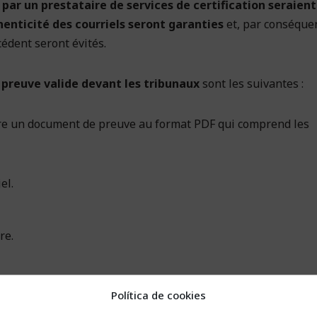
 par un prestataire de services de certification seraient
henticité des courriels seront garanties
et, par conséquen
édent seront évités.
e preuve valide devant les tribunaux
sont les suivantes :
nère un document de preuve au format PDF qui comprend les
el.
re.
Política de cookies