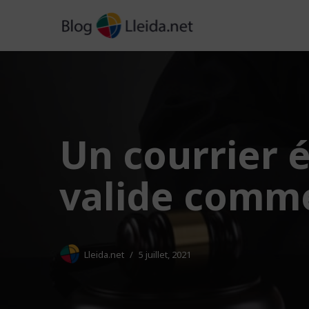
Aller
au
contenu
Un courrier é
valide comme
Lleida.net
5 juillet, 2021