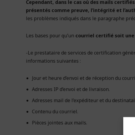
Cependant, dans le cas où des mails certifiés
présentés comme preuve, l’intégrité et l’aut
les problèmes indiqués dans le paragraphe préc
Les bases pour qu’un
courriel certifié soit un
-Le prestataire de services de certification gé
informations suivantes :
Jour et heure d’envoi et de réception du courri
Adresses IP d’envoi et de livraison.
Adresses mail de l’expéditeur et du destinatai
Contenu du courriel.
Pièces jointes aux mails.