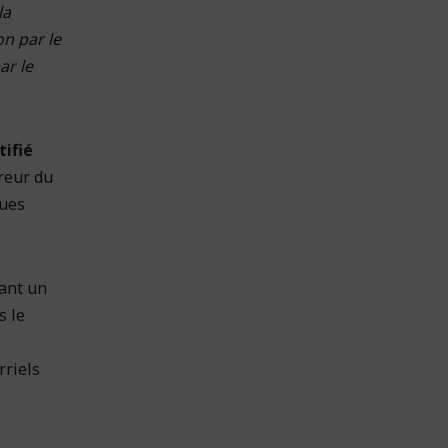
la
on par le
ar le
tifié
ureur du
ques
vant un
s le
rriels