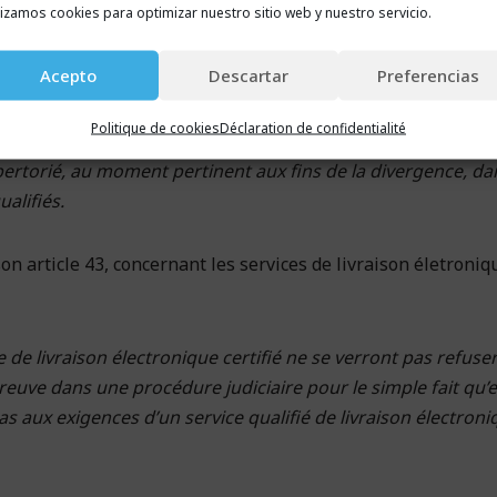
lizamos cookies para optimizar nuestro sitio web y nuestro servicio.
euve les documents privés
et, parmi eux, les communicati
qui suit :
Acepto
Descartar
Preferencias
prévus dans le règlement cité dans la section précédente (r
Politique de cookies
Déclaration de confidentialité
ument répond à la caractéristique mise en cause et que le se
épertorié, au moment pertinent aux fins de la divergence, da
alifiés.
on article 43, concernant les services de livraison életroniq
 de livraison électronique certifié ne se verront pas refuser
preuve dans une procédure judiciaire pour le simple fait qu’e
 aux exigences d’un service qualifié de livraison électroni