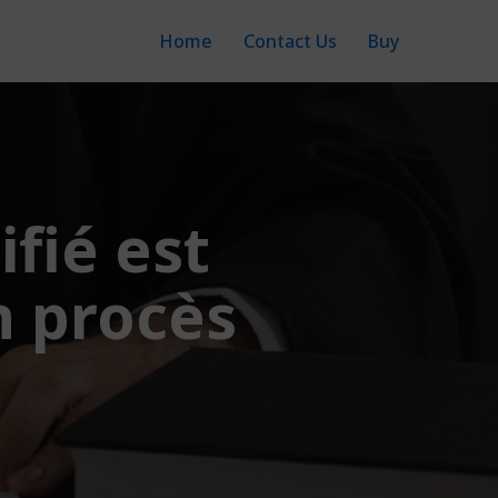
Home
Contact Us
Buy
fié est
n procès