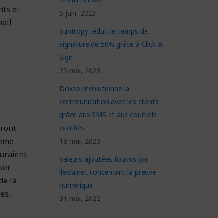
nts et
5 juin, 2023
mail
Suntropy réduit le temps de
signature de 50% grâce à Click &
Sign
25 mai, 2023
Doxee révolutionne la
communication avec les clients
grâce aux SMS et aux courriels
eront
certifiés
lème
18 mai, 2023
auraient
Valeurs ajoutées fournis par
iser
lleida.net concernant la preuve
de la
numérique
es.
31 mai, 2022