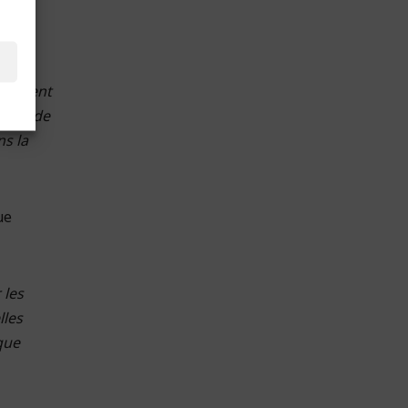
ons
èglement
rvice de
ns la
ue
 les
lles
que