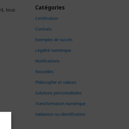
Catégories
t, tous
Certification
Contrats
Exemples de succès
Légalité numérique
Notifications
Nouvelles
Philosophie et valeurs
Solutions personnalisées
Transformation numérique
Validation ou identification