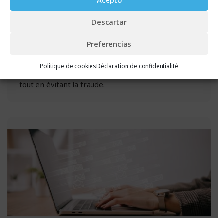
achats ou la souscription des services. Pour ces
transactions, il est nécessaire que l’identité
Descartar
numérique soit correctement vérifiée afin de savoir
qu’une personne est bien celle qu’elle prétend être
Preferencias
et d’éviter l’usurpation d’identité. Pour cette raison,
les entreprises utilisent de plus en plus des moyens
Politique de cookies
Déclaration de confidentialité
d’identification plus sûrs qui rassurent les clients
tout en évitant la fraude.