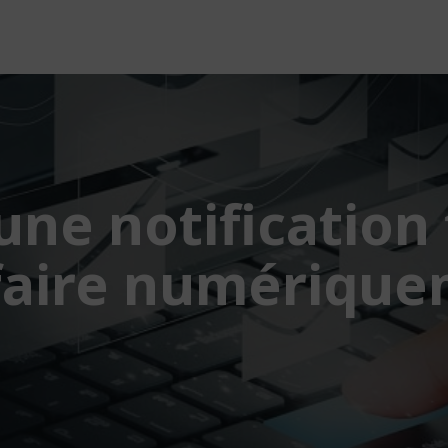
une notification 
faire numérique