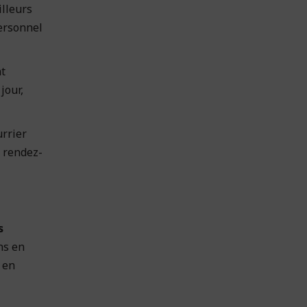
lleurs
personnel
nt
jour,
urrier
n rendez-
s
ns en
 en