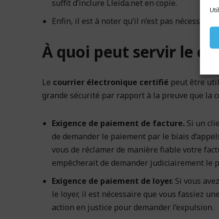
suffit d’inclure Lleida.net en copie.
Uti
Enfin, il est à noter qu’il n’est pas nécessaire
À quoi peut servir le co
Le
courrier électronique certifié
peut être uti
grande sécurité par rapport à la preuve que la c
Exigence de paiement de facture.
Si un cli
de demander le paiement par le biais d’appels
vous de réclamer de manière fiable votre factu
empêcherait de demander judiciairement le 
Exigence de paiement de loyer.
Si vous avez
le loyer, il est nécessaire que vous fassiez u
action en justice pour demander l’expulsion.