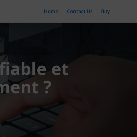
Home
Contact Us
Buy
fiable et
ment ?