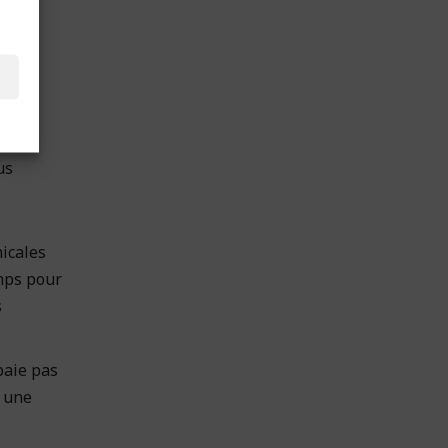
l.
us
micales
emps pour
s
paie pas
r une