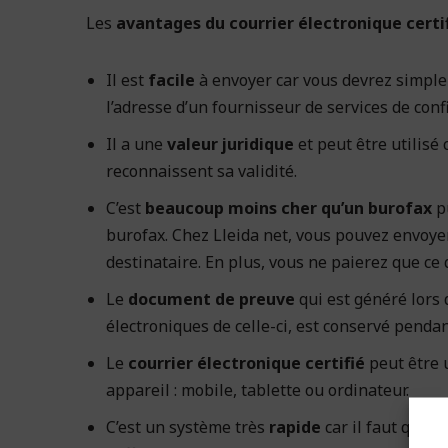
Les
avantages du courrier électronique certi
Il est
facile
à envoyer car vous devrez simple
l’adresse d’un fournisseur de services de conf
Il a une
valeur juridique
et peut être utilis
reconnaissent sa validité.
C’est
beaucoup moins cher qu’un burofax
pu
burofax. Chez Lleida net, vous pouvez envoy
destinataire. En plus, vous ne paierez que c
Le
document de preuve
qui est généré lors 
électroniques de celle-ci, est conservé pendan
Le
courrier électronique certifié
peut être u
appareil : mobile, tablette ou ordinateur.
C’est un système très
rapide
car il faut quelq