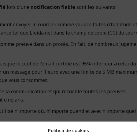
fié
lors d’une
notification fiable
sont les suivants :
ment envoyer le courrier comme vous le faites d’habitude e
iance tel que Lleida.net dans le champ de copie (CC) du courr
é comme preuve dans un procès. En fait, de nombreux jugeme
isque le coût de l’email certifié est 95% inférieur à celui du
er un message pour 1 euro avec une limite de 5 MB maximu
e que vous consommez.
de la communication et qui recueille toutes les preuves
t cinq ans.
tilisé n’importe où, n’importe quand et avec n’importe quel
Política de cookies
ues secondes pour envoyer le courrier et, comme nous l’avons 