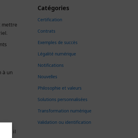
Catégories
Certification
t mettre
Contrats
iel.
Exemples de succès
nts
Légalité numérique
Notifications
m à un
Nouvelles
Philosophie et valeurs
Solutions personnalisées
Transformation numérique
Validation ou identification
dit, il