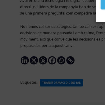
Avui en dia la tecnologia i el digital ocupen un l
directius i líders de la companyia han de ser el
se una primera pregunta: com competirà la mev
No només cal ser estratègics, també cal ser ràp
decisions de manera pausada i amb calma, l’entorn
moviment, així que convé que les decisions es p
preparades per a aquest canvi.
Etiquetes:
TRANSFORMACIÓ DIGITAL