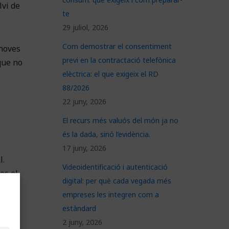
lvi de
te
29 juliol, 2026
Com demostrar el consentiment
 noves
previ en la contractació telefònica
que no
elèctrica: el que exigeix el RD
88/2026
22 juny, 2026
El recurs més valuós del món ja no
és la dada, sinó l’evidència.
17 juny, 2026
l.
Videoidentificació i autenticació
es el
digital: per què cada vegada més
se
empreses les integren com a
estàndard
2 juny, 2026