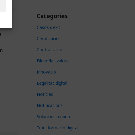
s
de fer-
Categories
Casos d'èxit
e
Certificació
e
Contractació
in
Filosofia i valors
Innovació
Legalitat digital
Notícies
Notificacions
Solucions a mida
Transformació digital