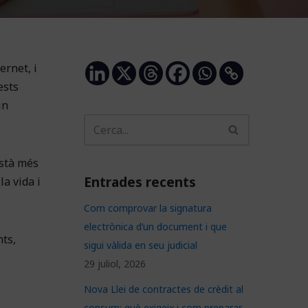
ernet, i
ests
in
està més
Entrades recents
la vida i
Com comprovar la signatura
electrònica d’un document i que
ts,
sigui vàlida en seu judicial
29 juliol, 2026
Nova Llei de contractes de crèdit al
consum: què exigeix i com preparar-