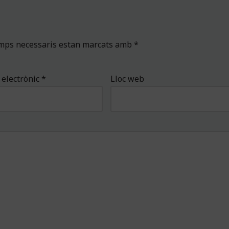
amps necessaris estan marcats amb
*
 electrònic
*
Lloc web