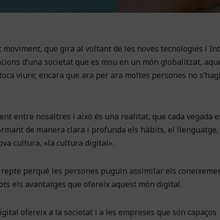
oviment, que gira al voltant de les noves tecnologies i Int
cions d’una societat que es mou en un món globalitzat, aqu
toca viure; encara que ara per ara moltes persones no s’hag
ment entre nosaltres i això és una realitat, que cada vegada 
ormant de manera clara i profunda els hàbits, el llenguatge, 
a cultura, «la cultura digital».
n repte perquè les persones puguin assimilar els coneixemen
 tots els avantatges que ofereix aquest món digital.
gital ofereix a la societat i a les empreses que són capaços