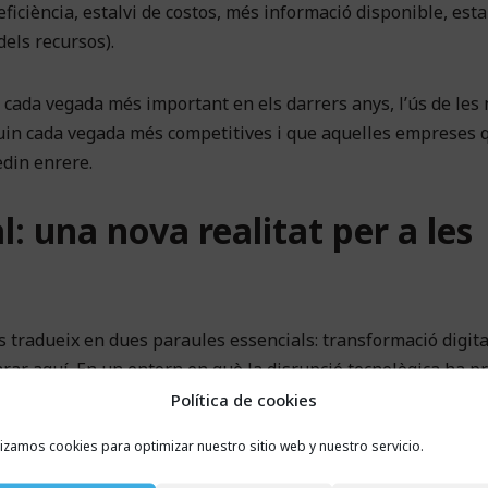
iciència, estalvi de costos, més informació disponible, esta
dels recursos).
t cada vegada més important en els darrers anys, l’ús de les
uin cada vegada més competitives i que aquelles empreses 
din enrere.
: una nova realitat per a les
 tradueix en dues paraules essencials: transformació digita
arar aquí. En un entorn en què la disrupció tecnològica ha pr
de la seva mida, tenen només dues opcions: transformar-
Política de cookies
 acabar desapareixent.
lizamos cookies para optimizar nuestro sitio web y nuestro servicio.