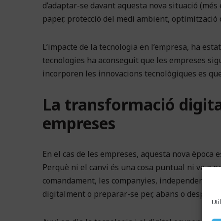
d’adaptar-se davant aquesta nova situació (més ef
paper, protecció del medi ambient, optimització 
L’impacte de la tecnologia en l’empresa, ha esta
tecnologies ha aconseguit que les empreses sig
incorporen les innovacions tecnològiques es que
La transformació digital
empreses
En el cas de les empreses, aquesta nova època es
Perquè ni el canvi és una cosa puntual ni va a p
comandament, les companyies, independentment 
digitalment o preparar-se per, abans o després,
Uti