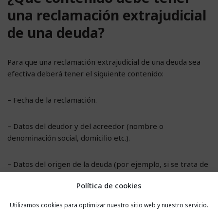
una reclamación extrajudicial
de una deuda?
Para que una reclamación extrajudicial de una deuda sea
efectiva deberá tener el siguiente contenido:
– Fecha de la reclamación.
– Datos del deudor y del acreedor (nombre o
denominación social, domicilio etc.).
– Datos del origen de la deuda (por ejemplo, si se trata de
una factura deberán aparecer los datos de la misma y se
Política de cookies
podrá adjuntar).
Utilizamos cookies para optimizar nuestro sitio web y nuestro servicio.
– Importe pendiente de pago. Es importante que, antes