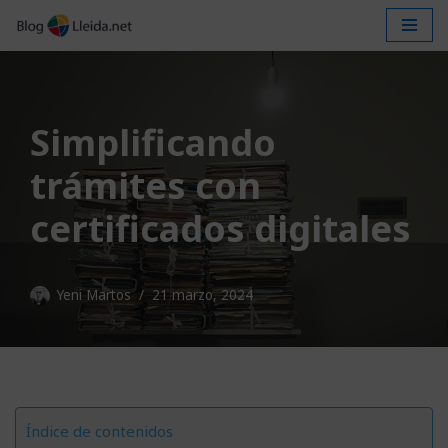
Saltar
al
contenido
Simplificando
trámites con
certificados digitales
Yeni Martos
21 marzo, 2024
Índice de contenidos