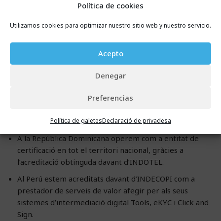
Comissió de Prevenció del Blanqueig de Capitals i
Política de cookies
Infraccions Monetàries).
Utilizamos cookies para optimizar nuestro sitio web y nuestro servicio.
El nostre sistema de
signatura electrònica avançada
també és conforme a la normativa eIDAS.
Acepto
Formem part de la llista de confiança de prestadors de
serveis electrònics de confiança (TSL) corresponent als
Denegar
prestadors que proporcionen serveis electrònics de
confiança qualificats i que estan establerts i supervisats
Preferencias
a Espanya per la prestació del servei de
correu
Política de galetes
Declaració de privadesa
electrònic certificat
qualificat.
A la República Dominicana operem com a entitat de
certificació en tot el territori nacional, gràcies a
l’acreditació obtinguda davant d’INDOTEL.
Al Perú estem acreditats davant d’INDECOPI com a
prestador de serveis de valor afegir per als seus
sistemes d’intermediació digital Tools, eKYC i Click and
Sign.