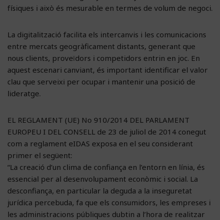
físiques i això és mesurable en termes de volum de negoci.
La digitalització facilita els intercanvis i les comunicacions
entre mercats geogràficament distants, generant que
nous clients, proveïdors i competidors entrin en joc. En
aquest escenari canviant, és important identificar el valor
clau que serveixi per ocupar i mantenir una posició de
lideratge.
EL REGLAMENT (UE) No 910/2014 DEL PARLAMENT
EUROPEU I DEL CONSELL de 23 de juliol de 2014 conegut
com a reglament eIDAS exposa en el seu considerant
primer el següent:
“La creació d’un clima de confiança en l’entorn en línia, és
essencial per al desenvolupament econòmic i social. La
desconfiança, en particular la deguda a la inseguretat
jurídica percebuda, fa que els consumidors, les empreses i
les administracions públiques dubtin a l’hora de realitzar