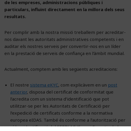
de les empreses, administracions públiques i
particulars, influint directament en la millora dels seus
resultats.
Per complir amb la nostra missió treballem per acreditar-
nos davant les autoritats administratives competents i en
auditar els nostres serveis per convertir-nos en un líder
en la prestació de serveis de confiança en l’àmbit mundial.
Actualment, comptem amb les següents acreditacions:
El nostre
sistema eKYC
, com explicàvem en un
post
anterior
, disposa del certificat de conformitat que
l’acredita com un sistema d’identificació que pot
utilitzar-se per les Autoritats de Certificació per
l’expedició de certificats conforme a la normativa
europea eIDAS. També és conforme a l’autorització per
vídeo-identificació del SEPBLAC (Servei Executiu de la