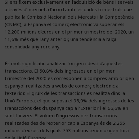
Si ens fixem exclusivament en l’adquisició de béns i serveis
a través d’internet, d’acord amb les dades trimestrals que
publica la Comissió Nacional dels Mercats i la Competència
(CNMC), a Espanya el comerç electrònic va superar els
12.200 milions d’euros en el primer trimestre del 2020, un
11,6% més que l’any anterior, una tendència a l’alça
consolidada any rere any.
És molt significatiu analitzar l’origen i destí d’aquestes
transaccions. El 50,8% dels ingressos en el primer
trimestre del 2020 es corresponen a compres amb origen
espanyol realitzades a webs de comerç electrònic a
l’exterior. El gruix de les transaccions es realitza dins la
Unió Europea, el que suposa el 95,9% dels ingressos de les
transaccions des d’Espanya cap a l’Exterior i el 66,6% en
sentit invers. El volum d’ingressos per transaccions
realitzades des de l’exterior cap a Espanya és de 2.255
milions d’euros, dels quals 753 milions tenen origen fora
de la Unió Europea.