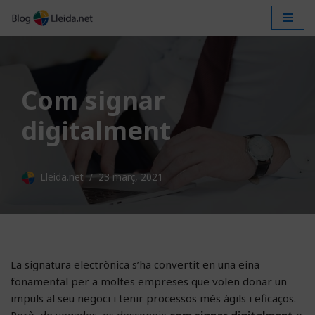
Vés
al
contingut
Com signar
digitalment
Lleida.net
23 març, 2021
La signatura electrònica s’ha convertit en una eina
fonamental per a moltes empreses que volen donar un
impuls al seu negoci i tenir processos més àgils i eficaços.
Però, de vegades, es desconeix
com signar digitalment
o