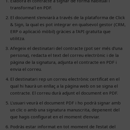
Elabora el contracte a signar de forma habitual i
transforma’l en PDF.
El document s’enviarà a través de la plataforma de Click
& Sign, la qual es pot integrar en qualsevol gestor (CRM,
ERP o aplicació mòbil) gràcies a l’API gratuïta que
utilitza.
Afegeix el destinatari del contracte (pot ser més d’una
persona), redacta el text del correu electrònic i de la
pàgina de la signatura, adjunta el contracte en PDF i
envia el correu.
El destinatari rep un correu electrònic certificat en el
qual hi haurà un enllaç a la pàgina web on se signa el
contracte. El correu durà adjunt el document en PDF.
L’usuari veurà el document PDF i ho podrà signar amb
un clic o amb una signatura manuscrita, depenent del
que hagis configurat en el moment d’enviar.
Podràs estar informat en tot moment de l’estat del