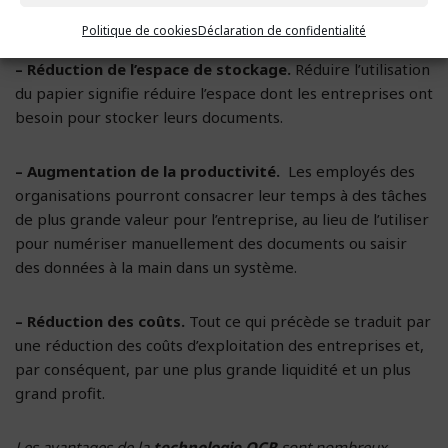
OCR afin qu’elles soient payées à temps et sans retard.
Politique de cookies
Déclaration de confidentialité
– Réduction de l’espace de stockage.
Réduire l’utilisation
du papier signifie réduire l’espace dont les entreprises ont
besoin pour stocker leurs documents.
– Augmentation de la productivité.
Les employés des
organisations pourront consacrer leur temps à des tâches
de plus grande valeur pour l’entreprise, au lieu de l’utiliser
pour numériser manuellement des documents ou saisir
des données à la main dans un système.
– Réduction des coûts.
Tout ce qui précède se traduit par
une réduction des coûts d’exploitation des entreprises et,
par conséquent, par une plus grande liquidité et un plus
grand profit.
Les avantages de la
technologie OCR
sont nombreux,