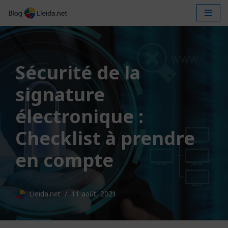
Aller
au
contenu
Sécurité de la
signature
électronique :
Checklist à prendre
en compte
Lleida.net
11 août, 2021