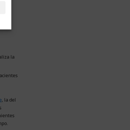
 para
liza la
hacientes
e
, la del
s
nientes
mpo.