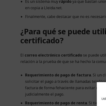
Es un sistema muy
rápido
ya que bastan unos 
en copia a Lleida.net.
Finalmente, cabe destacar que no es necesario
¿Para qué se puede utili
certificado?
El
correo electrónico certificado
se puede uti
relación a la prueba de que se ha hecho la comu
Requerimiento de pago de factura
. Si un 
solicitar el pago a través de llamadas telefó
factura de forma fehaciente para evitar que ve
judicialmente el pago.
Uti
Requerimiento de pago de renta
. Si tienes