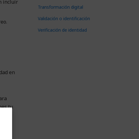
 incluir
Transformación digital
Validación o identificación
eo.
Verificación de identidad
dad en
ara
mes tu
ta, es