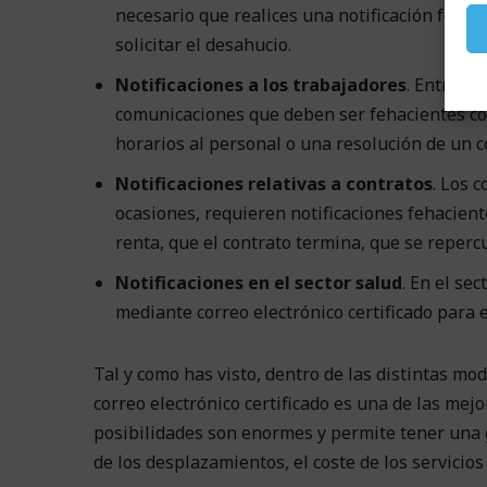
necesario que realices una notificación fehaci
solicitar el desahucio.
Notificaciones a los trabajadores
. Entre lo
comunicaciones que deben ser fehacientes co
horarios al personal o una resolución de un co
Notificaciones relativas a contratos
. Los 
ocasiones, requieren notificaciones fehaciente
renta, que el contrato termina, que se reperc
Notificaciones en el sector salud
. En el se
mediante correo electrónico certificado para e
Tal y como has visto, dentro de las distintas m
correo electrónico certificado es una de las mejo
posibilidades son enormes y permite tener una 
de los desplazamientos, el coste de los servicio