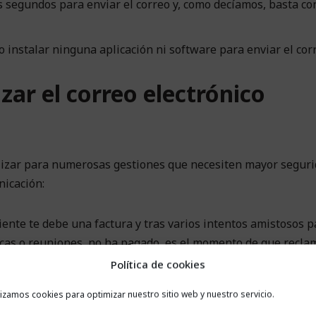
segundos para enviar el correo y, como decíamos, basta con
 instalar ninguna aplicación ni software para enviar el corr
zar el correo electrónico
lizar para numerosas gestiones que necesiten mayor seguri
nicación:
cliente te debe una factura y tras varios intentos amistosos p
nicas o reuniones, no ha pagado, es el momento de que recla
nza el plazo de prescripción que te impediría solicitar
Política de cookies
lizamos cookies para optimizar nuestro sitio web y nuestro servicio.
 un piso o un local alquilados y tu inquilino no te paga la ren