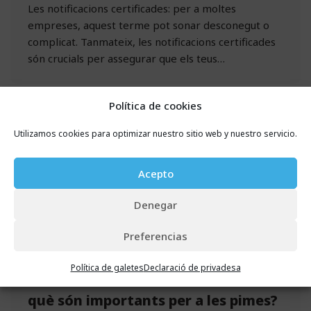
Les notificacions certificades: per a moltes
empreses, aquest terme pot sonar desconegut o
complicat. Tanmateix, les notificacions certificades
són crucials per assegurar que els teus…
Política de cookies
Utilizamos cookies para optimizar nuestro sitio web y nuestro servicio.
Acepto
Denegar
Preferencias
Política de galetes
Declaració de privadesa
Què són els certificats digitals i per
què són importants per a les pimes?