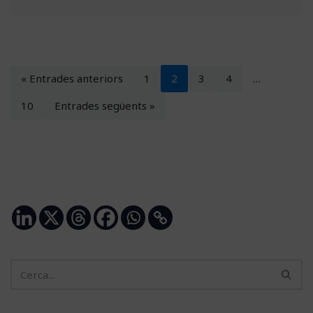
« Entrades anteriors
1
2
3
4
…
10
Entrades següents »