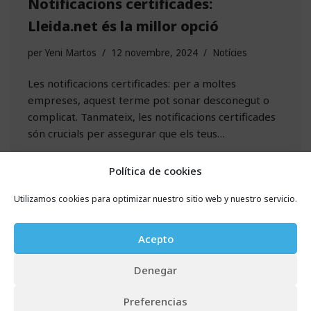
Notificacions certificades:
Lleida.net és la millor opció
per
Yeni Martos
12 novembre, 2024
Notícies
Les notificacions certificades: per a moltes
empreses, aquest terme pot sonar desconegut o
complicat. Tanmateix, les notificacions certificades
són crucials per assegurar que els teus…
Política de cookies
Utilizamos cookies para optimizar nuestro sitio web y nuestro servicio.
Acepto
Denegar
Preferencias