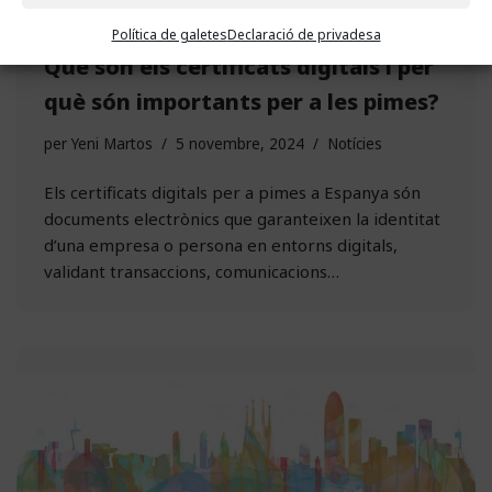
Política de galetes
Declaració de privadesa
Què són els certificats digitals i per
què són importants per a les pimes?
per
Yeni Martos
5 novembre, 2024
Notícies
Els certificats digitals per a pimes a Espanya són
documents electrònics que garanteixen la identitat
d’una empresa o persona en entorns digitals,
validant transaccions, comunicacions…