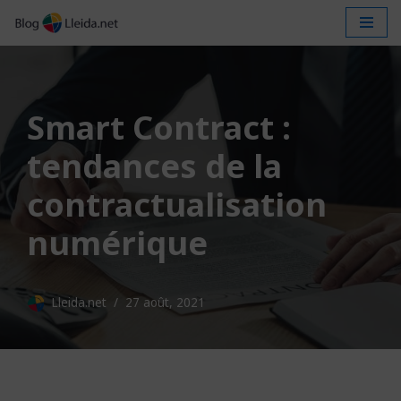
Aller
au
contenu
Smart Contract :
tendances de la
contractualisation
numérique
Lleida.net
27 août, 2021