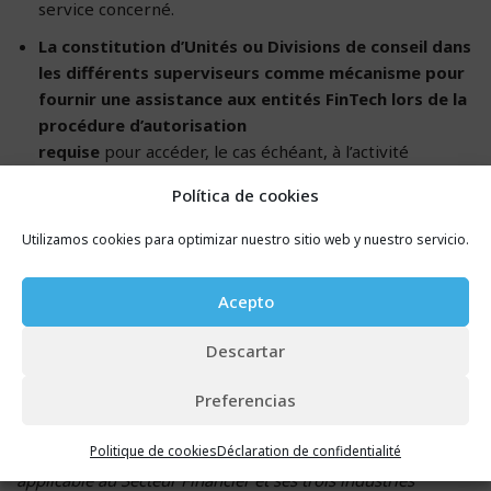
service concerné.
La constitution d’Unités ou Divisions de conseil dans
les différents superviseurs comme mécanisme pour
fournir une assistance aux entités FinTech lors de la
procédure d’autorisation
requise
pour accéder, le cas échéant, à l’activité
réglementée. Le but est également de
Política de cookies
, une fois l’autorisation obtenue, pouvoir favoriser des
mesures simplifiées de conformité réglementaire sous
Utilizamos cookies para optimizar nuestro sitio web y nuestro servicio.
des conditions spécifiques lorsque les intérêts des
consommateurs soient correctement protégés.
Acepto
Selon les mots de Jesús Pérez, président de l’association
Descartar
AEFI :
Preferencias
« Il ne s’agit pas d’une réglementation ad-hoc pour les
Politique de cookies
Déclaration de confidentialité
entités FinTech en Espagne étrangère au cadre juridique
applicable au Secteur Financier et ses trois industries