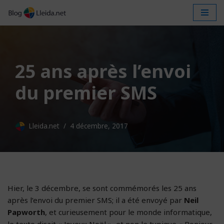
Aller
au
contenu
25 ans après l’envoi
du premier SMS
Lleida.net
4 décembre, 2017
Hier, le 3 décembre, se sont commémorés les 25 ans
après l’envoi du premier SMS; il a été envoyé par
Neil
Papworth
, et curieusement pour le monde informatique,
le texto disait « Joyeux Noël », et non le typique « Bonjour