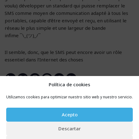
voulu) développer un standard qui puisse remplacer le
SMS comme moyen de communication adapté à tous les
portables, capable d’être envoyé et reçu, en utilisant le
réseau le plus simple et une largeur de bande
infime ¯\_(ツ)_/¯
Il semble, donc, que le SMS peut encore avoir un rôle
essentiel dans l’Internet des choses
Política de cookies
Utilizamos cookies para optimizar nuestro sitio web y nuestro servicio.
Étiquettes:
SMS
Acepto
Descartar