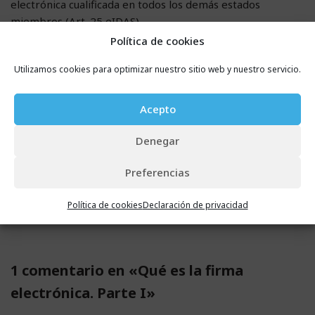
electrónica cualificada en todos los demás estados
miembros (Art. 25 eIDAS).
Política de cookies
En esta definición se han introducido diferentes conceptos
Utilizamos cookies para optimizar nuestro sitio web y nuestro servicio.
nuevos. Los podréis descubrir en la
segunda parte del
post
, junto con información relacionada con los
Acepto
prestadores de los servicios de confianza. Podréis
descubrir también, en qué consiste el certificado de firma
Denegar
electrónica o evidencia documental y hablaremos sobre la
validez de la firma.
Preferencias
Política de cookies
Declaración de privacidad
1 comentario en «Qué es la firma
electrónica. Parte I»