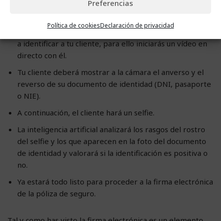
Preferencias
tendrás que dar los siguientes pasos:
Política de cookies
Declaración de privacidad
Para la firma de la póliza de seguros, deberás proceder
a identificar a tu cliente, para ello iniciarás un vídeo en
directo con él.
Tu cliente deberá mostrar a la cámara el anverso y el
reverso de su documento de identidad (DNI, pasaporte
o NIE).
A continuación, el cliente hará un selfie.
La inteligencia artificial analizará los rasgos del rostro
del selfie y los que aparecen en la foto del documento
de identidad y valorará si la identificación es positiva o
no.
Ya estará todo listo para proceder a la firma electrónica
de la póliza de seguro.
Tal y como has visto la firma electrónica es un elemento