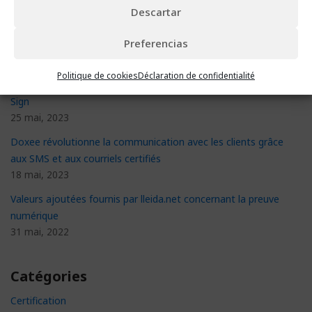
13 janvier, 2026
Descartar
Latinpay simplifie les processus et réduit les coûts de 80 %
Preferencias
grâce à l’email certifié
5 juin, 2023
Politique de cookies
Déclaration de confidentialité
Suntropy réduit le temps de signature de 50% grâce à Click &
Sign
25 mai, 2023
Doxee révolutionne la communication avec les clients grâce
aux SMS et aux courriels certifiés
18 mai, 2023
Valeurs ajoutées fournis par lleida.net concernant la preuve
numérique
31 mai, 2022
Catégories
Certification