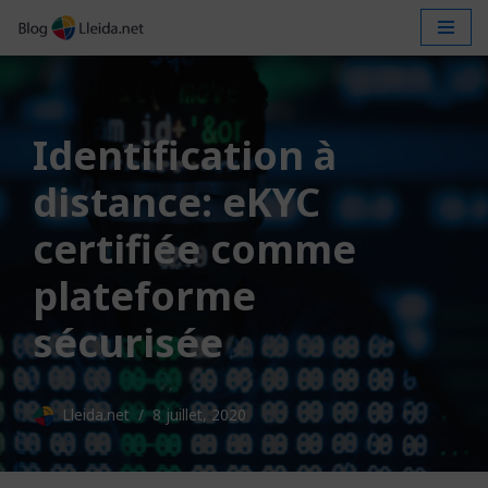
Aller
au
contenu
Identification à
distance: eKYC
certifiée comme
plateforme
sécurisée
Lleida.net
8 juillet, 2020