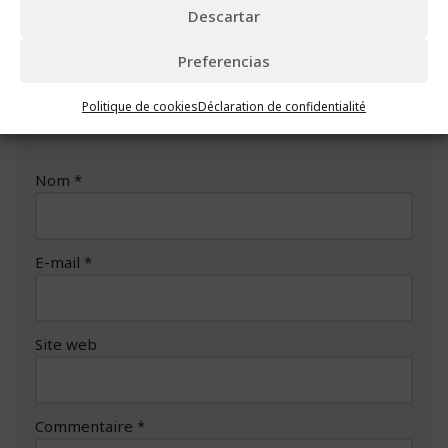
Descartar
Laisser un commentaire
Preferencias
Votre adresse e-mail ne sera pas publiée.
Les
Politique de cookies
Déclaration de confidentialité
champs obligatoires sont indiqués avec
*
Nom
*
E-mail
*
Site web
Commentaire
*