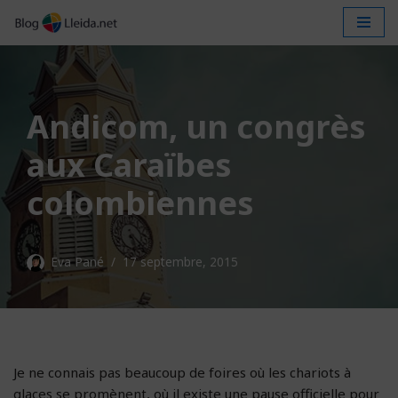
Aller
au
contenu
Andicom, un congrès
aux Caraïbes
colombiennes
Eva Pané
17 septembre, 2015
Je ne connais pas beaucoup de foires où les chariots à
glaces se promènent, où il existe une pause officielle pour