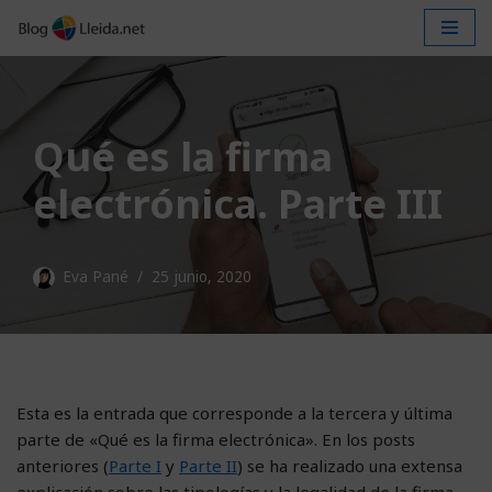
Saltar
al
contenido
Qué es la firma
electrónica. Parte III
Eva Pané
25 junio, 2020
Esta es la entrada que corresponde a la tercera y última
parte de «Qué es la firma electrónica». En los posts
anteriores (
Parte I
y
Parte II
) se ha realizado una extensa
explicación sobre las tipologías y la legalidad de la firma