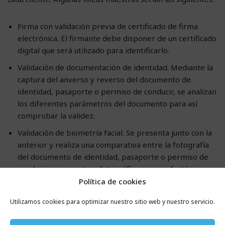
Firma con validación previa de certificado de firma
electrónica. El firmante debe disponer de un certificado
digital que será utilizado para identificarlo.
Validación de documentación de identidad. Mediante la
captura del anverso y reverso del documento de
identidad, pasaporte o permiso de conducir, se analizan
los diferentes parámetros del documento para así
comprobar la validez.
Validación de biometría facial. Se presenta junto con la
anterior y realiza una comparativa entre la fotografía
del documento de identidad, pasaporte o permiso de
conducir y una captura fotográfica que se efectúa
durante el proceso (
selfie
).
Política de cookies
Vídeo-identificación. Se realiza una grabación de vídeo
Utilizamos cookies para optimizar nuestro sitio web y nuestro servicio.
de los procesos explicados en los dos puntos
anteriores. Por lo tanto, se añade así más garantías