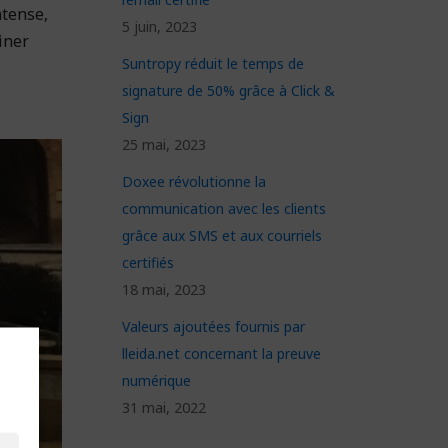
ntense,
5 juin, 2023
iner
Suntropy réduit le temps de
signature de 50% grâce à Click &
Sign
25 mai, 2023
Doxee révolutionne la
communication avec les clients
grâce aux SMS et aux courriels
certifiés
18 mai, 2023
Valeurs ajoutées fournis par
lleida.net concernant la preuve
numérique
31 mai, 2022