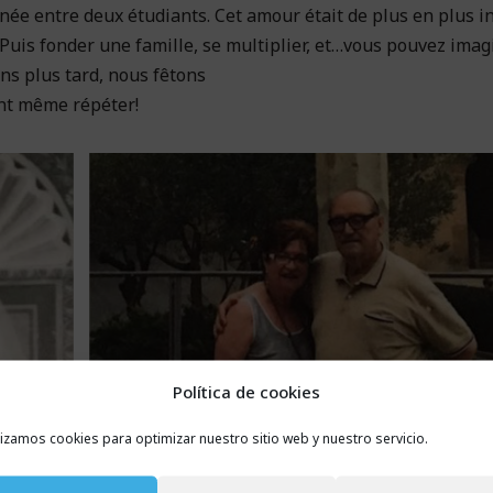
 née entre deux étudiants. Cet amour était de plus en plus i
. Puis fonder une famille, se multiplier, et…vous pouvez imag
ns plus tard, nous fêtons
ient même répéter!
Política de cookies
lizamos cookies para optimizar nuestro sitio web y nuestro servicio.