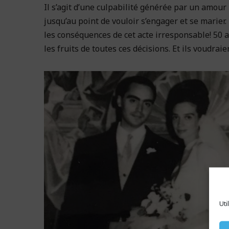
Il s’agit d’une culpabilité générée par un amour
jusqu’au point de vouloir s’engager et se marier
les conséquences de cet acte irresponsable! 50 a
les fruits de toutes ces décisions. Et ils voudra
Uti