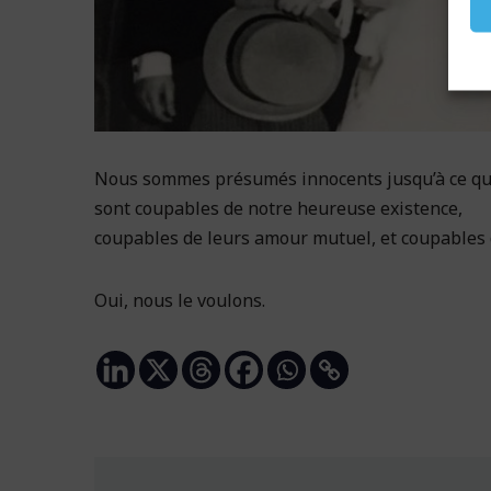
Nous sommes présumés innocents jusqu’à ce que 
sont coupables de notre heureuse existence,
coupables de leurs amour mutuel, et coupables d
Oui, nous le voulons.