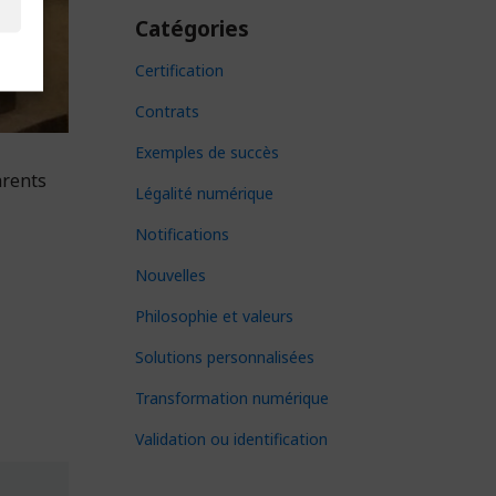
Catégories
Certification
Contrats
Exemples de succès
arents
Légalité numérique
Notifications
Nouvelles
Philosophie et valeurs
Solutions personnalisées
Transformation numérique
Validation ou identification