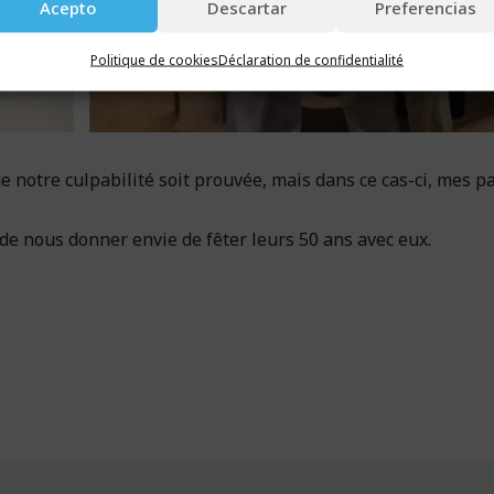
Acepto
Descartar
Preferencias
Politique de cookies
Déclaration de confidentialité
notre culpabilité soit prouvée, mais dans ce cas-ci, mes p
e nous donner envie de fêter leurs 50 ans avec eux.