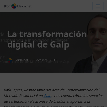
Saltar
al
contenido
La transformación
digital de Galp
Lleida.net
6 octubre, 2015
Raúl Tapias, Responsable del Area de Comercialización del
Mercado Residencial en
Galp
, nos cuenta cómo los servicios
de certificación electrónica de Lleida.net aportan a la
transformación digital de sus procesos de venta, una mayor