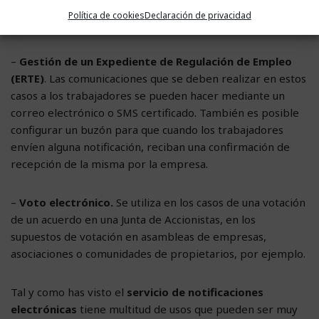
–
Comunicaciones certificadas
a clientes, empleados,
Política de cookies
Declaración de privacidad
proveedores o accionistas, entre otros.
–
Gestión de un Expediente de Regulación de Empleo
(ERTE)
. Las comunicaciones que se deben realizar en estos
casos a los trabajadores se pueden hacer mediante un
correo electrónico o SMS certificado. También es posible
configurar un buzón para que cuando los trabajadores
envíen alguna notificación, reciban una confirmación de
recepción de la misma por la empresa.
–
Voto electrónico.
Se utiliza en los casos de una votación
de un acuerdo en una Junta de Accionistas, en los
supuestos de votación en asambleas de empresas,
asociaciones o comunidades de propietarios, por ejemplo.
Tal y como has visto el
servicio de notificaciones
electrónicas
tiene multitud de usos que pueden ser muy