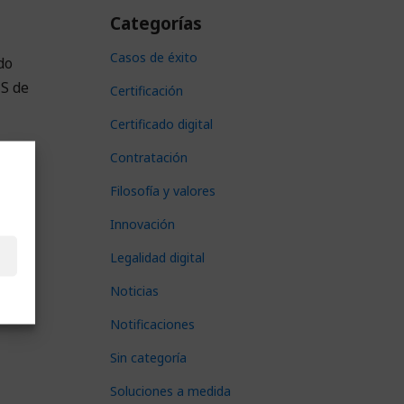
Categorías
Casos de éxito
do
MS de
Certificación
Certificado digital
Contratación
Filosofía y valores
Innovación
Legalidad digital
l
Noticias
Notificaciones
Sin categoría
Soluciones a medida