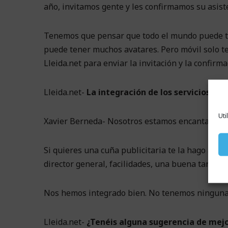
año, invitamos gente y les confirmamos su asist
Tenemos que pensar que todo el mundo puede te
puede tener muchos avatares. Pero móvil solo t
Lleida.net para enviar la invitación y la confirma
Lleida.net-
La integración de los servicios, s
Uti
Xavier Berneda- Nosotros estamos encantados co
Si quieres una cuña publicitaria te la hago aho
director general, facilidades, una buena tarifica
Nos hemos integrado bien. No tenemos ninguna
Lleida.net-
¿Tenéis alguna sugerencia de mej