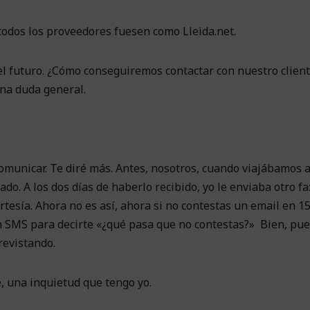
todos los proveedores fuesen como Lleida.net.
el futuro. ¿Cómo conseguiremos contactar con nuestro clien
una duda general.
nicar. Te diré más. Antes, nosotros, cuando viajábamos a
do. A los dos días de haberlo recibido, yo le enviaba otro fax
tesía. Ahora no es así, ahora si no contestas un email en 15
 SMS para decirte «¿qué pasa que no contestas?» Bien, pue
revistando.
, una inquietud que tengo yo.