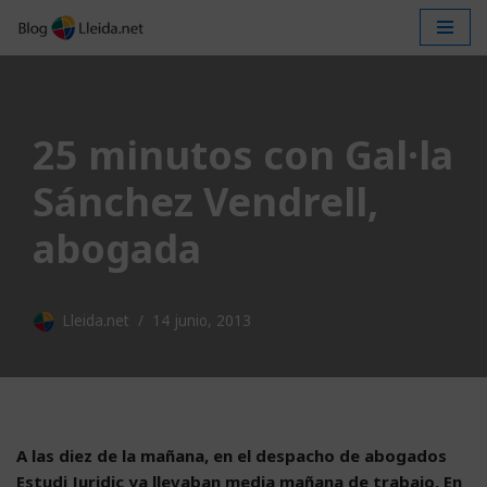
Saltar
al
contenido
25 minutos con Gal·la
Sánchez Vendrell,
abogada
Lleida.net
14 junio, 2013
A las diez de la mañana, en el despacho de abogados
Estudi Juridic ya llevaban media mañana de trabajo. En