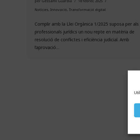
per
Gessamí Guàrdia
18 febrer, 2025
Notícies
,
Innovació
,
Transformació digital
Complir amb la Llei Orgànica 1/2025 suposa per als
professionals jurídics un nou repte en matèria de
resolució de conflictes i eficiència judicial. Amb
l’aprovació…
Uti