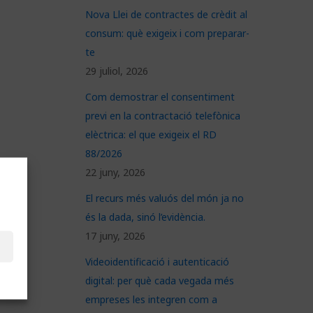
Nova Llei de contractes de crèdit al
consum: què exigeix i com preparar-
te
29 juliol, 2026
Com demostrar el consentiment
previ en la contractació telefònica
elèctrica: el que exigeix el RD
88/2026
22 juny, 2026
El recurs més valuós del món ja no
és la dada, sinó l’evidència.
17 juny, 2026
Videoidentificació i autenticació
digital: per què cada vegada més
empreses les integren com a